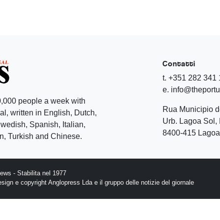
Contatti
t. +351 282 341
e. info@theport
,000 people a week with
Rua Municipio 
l, written in English, Dutch,
Urb. Lagoa Sol, 
edish, Spanish, Italian,
8400-415 Lagoa 
, Turkish and Chinese.
ws - Stabilita nel 1977
design e copyright Anglopress Lda e il gruppo delle notizie del giornale