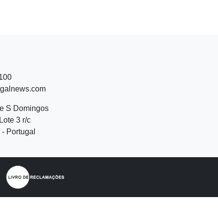
 100
ugalnews.com
de S Domingos
Lote 3 r/c
- Portugal