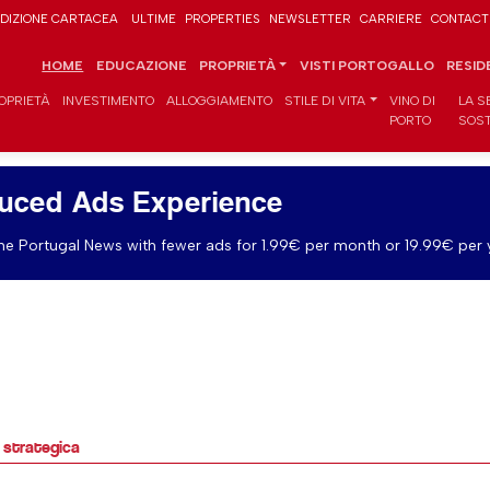
DIZIONE CARTACEA
ULTIME
PROPERTIES
NEWSLETTER
CARRIERE
CONTACT
HOME
EDUCAZIONE
PROPRIETÀ
VISTI PORTOGALLO
RESID
OPRIETÀ
INVESTIMENTO
ALLOGGIAMENTO
STILE DI VITA
VINO DI
LA S
PORTO
SOST
uced Ads Experience
e Portugal News with fewer ads for 1.99€ per month or 19.99€ per 
a strategica