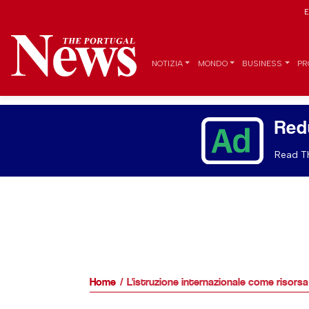
E
NOTIZIA
MONDO
BUSINESS
PR
Red
Read Th
Home
L'istruzione internazionale come risors