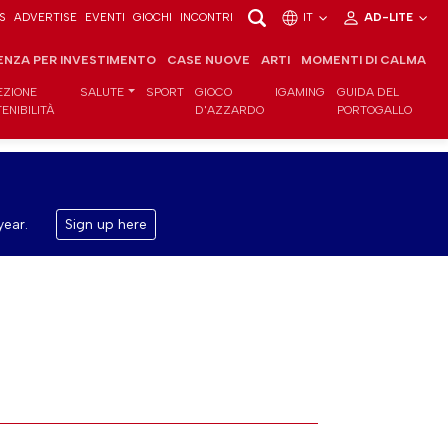
S
ADVERTISE
EVENTI
GIOCHI
INCONTRI
IT
AD-LITE
ENZA PER INVESTIMENTO
CASE NUOVE
ARTI
MOMENTI DI CALMA
EZIONE
SALUTE
SPORT
GIOCO
IGAMING
GUIDA DEL
ENIBILITÀ
D'AZZARDO
PORTOGALLO
year.
Sign up here