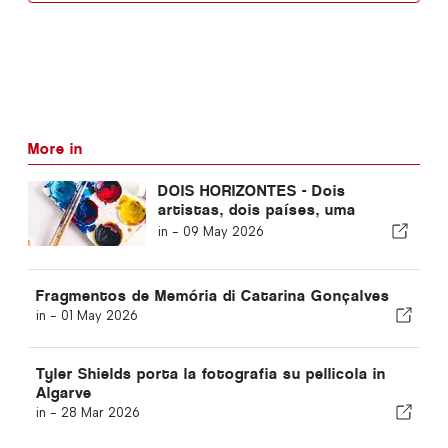
More in
DOIS HORIZONTES - Dois
artistas, dois países, uma
obsessão comum
in -
09 May 2026
Fragmentos de Memória di Catarina Gonçalves
in -
01 May 2026
Tyler Shields porta la fotografia su pellicola in
Algarve
in -
28 Mar 2026