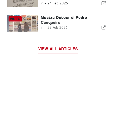
Wyn Evans
in -
24 Feb 2026
Mostra Detour di Pedro
Casqueiro
in -
23 Feb 2026
VIEW ALL ARTICLES