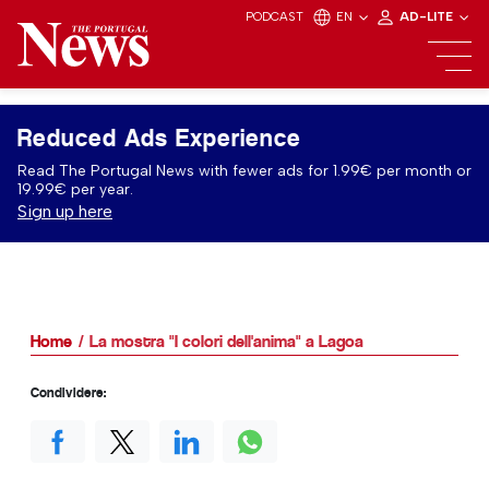
PODCAST
EN
AD-LITE
Reduced Ads Experience
Read The Portugal News with fewer ads for 1.99€ per month or
19.99€ per year.
Sign up here
Home
La mostra "I colori dell'anima" a Lagoa
Condividere: