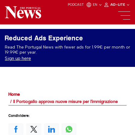
PODCAST
EN
AD-LITE
Reduced Ads Experience
Read The Portugal News with fewer ads for 1.99€ per month or
19.99€ per year.
Sign up here
Home
Il Portogallo approva nuove misure per l'immigrazione
Condividere: