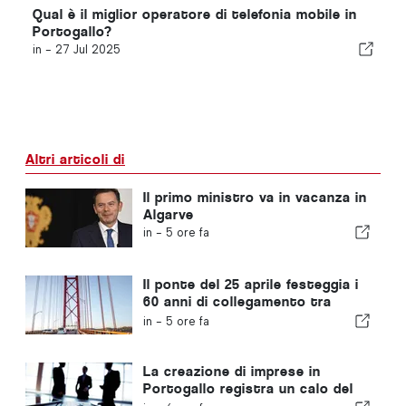
Qual è il miglior operatore di telefonia mobile in
Portogallo?
in -
27 Jul 2025
Altri articoli di
Il primo ministro va in vacanza in
Algarve
in -
5 ore fa
Il ponte del 25 aprile festeggia i
60 anni di collegamento tra
Lisbona e Almada
in -
5 ore fa
La creazione di imprese in
Portogallo registra un calo del
4,2%