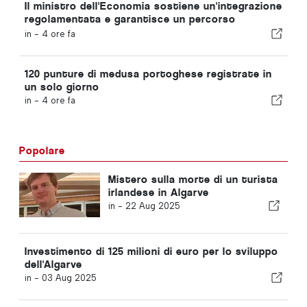
Il ministro dell'Economia sostiene un'integrazione
regolamentata e garantisce un percorso
accelerato per gli immigrati
in -
4 ore fa
120 punture di medusa portoghese registrate in
un solo giorno
in -
4 ore fa
Popolare
Mistero sulla morte di un turista
irlandese in Algarve
in -
22 Aug 2025
Investimento di 125 milioni di euro per lo sviluppo
dell'Algarve
in -
03 Aug 2025