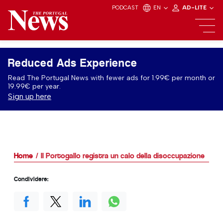
PODCAST
EN
AD-LITE
Reduced Ads Experience
Read The Portugal News with fewer ads for 1.99€ per month or
19.99€ per year.
Sign up here
Home
Il Portogallo registra un calo della disoccupazione
Condividere: