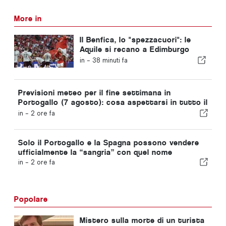
More in
Il Benfica, lo "spezzacuori": le
Aquile si recano a Edimburgo
con un piede già nella fase
in -
38 minuti fa
successiva
Previsioni meteo per il fine settimana in
Portogallo (7 agosto): cosa aspettarsi in tutto il
Portogallo questo fine settimana
in -
2 ore fa
Solo il Portogallo e la Spagna possono vendere
ufficialmente la “sangria” con quel nome
in -
2 ore fa
Popolare
Mistero sulla morte di un turista