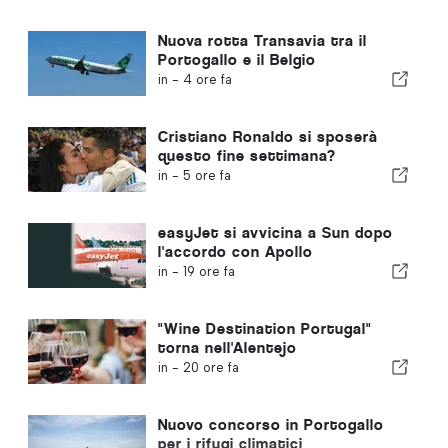
Nuova rotta Transavia tra il
Portogallo e il Belgio
in -
4 ore fa
Cristiano Ronaldo si sposerà
questo fine settimana?
in -
5 ore fa
easyJet si avvicina a Sun dopo
l'accordo con Apollo
in -
19 ore fa
"Wine Destination Portugal"
torna nell'Alentejo
in -
20 ore fa
Nuovo concorso in Portogallo
per i rifugi climatici