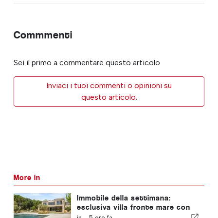
Commmenti
Sei il primo a commentare questo articolo
Inviaci i tuoi commenti o opinioni su
questo articolo.
More in
Immobile della settimana:
esclusiva villa fronte mare con
vista panoramica sul mare e
in -
5 ore fa