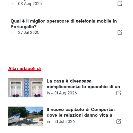
in -
03 Aug 2025
Qual è il miglior operatore di telefonia mobile in
Portogallo?
in -
27 Jul 2025
Altri articoli di
La casa è diventata
semplicemente lo specchio di un
problema più ampio in Portogallo
in -
01 Aug 2026
Il nuovo capitolo di Comporta:
dove le relazioni danno vita a
opportunità straordinarie
in -
31 Jul 2026