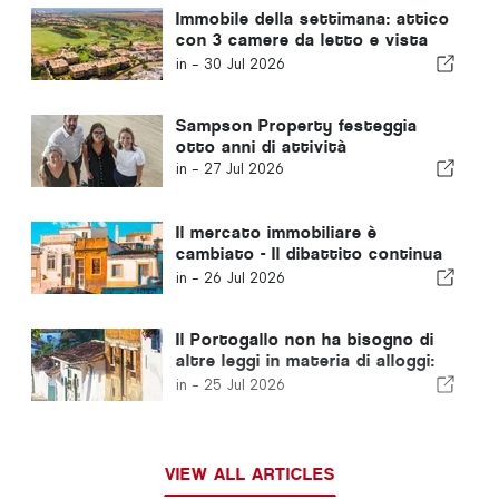
Immobile della settimana: attico
con 3 camere da letto e vista
sul campo da golf e sul mare a
in -
30 Jul 2026
Vilamoura
Sampson Property festeggia
otto anni di attività
in -
27 Jul 2026
Il mercato immobiliare è
cambiato - Il dibattito continua
a guardarsi al passato
in -
26 Jul 2026
Il Portogallo non ha bisogno di
altre leggi in materia di alloggi:
deve passare all’azione!
in -
25 Jul 2026
VIEW ALL ARTICLES