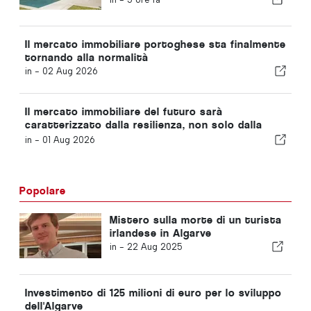
sulle montagne dell’Arrábida
Il mercato immobiliare portoghese sta finalmente
tornando alla normalità
in -
02 Aug 2026
Il mercato immobiliare del futuro sarà
caratterizzato dalla resilienza, non solo dalla
posizione
in -
01 Aug 2026
Popolare
Mistero sulla morte di un turista
irlandese in Algarve
in -
22 Aug 2025
Investimento di 125 milioni di euro per lo sviluppo
dell'Algarve