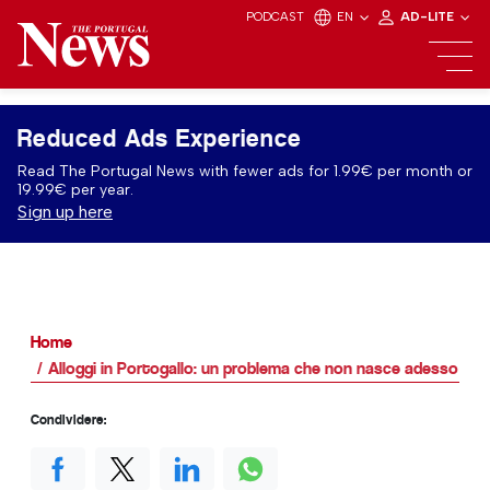
PODCAST
EN
AD-LITE
Reduced Ads Experience
Read The Portugal News with fewer ads for 1.99€ per month or
19.99€ per year.
Sign up here
Home
Alloggi in Portogallo: un problema che non nasce adesso
Condividere: