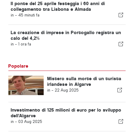
Il ponte del 25 aprile festeggia i 60 anni di
collegamento tra Lisbona e Almada
in -
45 minuti fa
La creazione di imprese in Portogallo registra un
calo del 4,2%
in -
1 ora fa
Popolare
Mistero sulla morte di un turista
irlandese in Algarve
in -
22 Aug 2025
Investimento di 125 milioni di euro per lo sviluppo
dell'Algarve
in -
03 Aug 2025