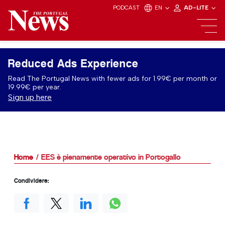
PODCAST
EN
AD-LITE
Reduced Ads Experience
Read The Portugal News with fewer ads for 1.99€ per month or
19.99€ per year.
Sign up here
Home
EES è pienamente operativo in Portogallo
Condividere: