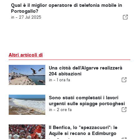
Qual è il miglior operatore di telefonia mobile in
Portogallo?
in -
27 Jul 2025
Altri articoli di
Una città dell'Algarve realizzerà
204 abitazioni
in -
1 ora fa
Sono stati completati i lavori
urgenti sulle spiagge portoghesi
in -
2 ore fa
Il Benfica, lo "spezzacuori": le
Aquile si recano a Edimburgo