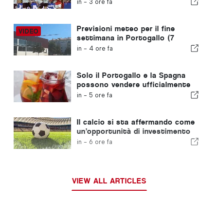
con un piede già nella fase
in -
3 ore fa
successiva
Previsioni meteo per il fine
settimana in Portogallo (7
agosto): cosa aspettarsi in
in -
4 ore fa
tutto il Portogallo questo fine
settimana
Solo il Portogallo e la Spagna
possono vendere ufficialmente
la “sangria” con quel nome
in -
5 ore fa
Il calcio si sta affermando come
un’opportunità di investimento
in crescita in tutta Europa
in -
6 ore fa
VIEW ALL ARTICLES