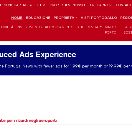
DIZIONE CARTACEA
ULTIME
PROPERTIES
NEWSLETTER
CARRIERE
CONTACT
HOME
EDUCAZIONE
PROPRIETÀ
VISTI PORTOGALLO
RESID
OPRIETÀ
INVESTIMENTO
ALLOGGIAMENTO
STILE DI VITA
VINO DI
LA S
PORTO
SOST
uced Ads Experience
e Portugal News with fewer ads for 1.99€ per month or 19.99€ per 
e per i ritardi negli aeroporti