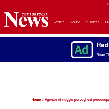
E
NOTIZIA
MONDO
BUSINESS
PR
Red
Read Th
Home
Agenzie di viaggio portoghesi preoccupat