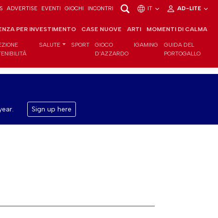
S
ADVERTISE
EVENTI
GIOCHI
INCONTRI
IT
AD-LITE
ENZA PER INVESTIMENTO
CASE NUOVE
ARTI
MOMENTI DI CALMA
EZIONE
SALUTE
SPORT
GIOCO
IGAMING
GUIDA DEL
ENIBILITÀ
D'AZZARDO
PORTOGALLO
year.
Sign up here