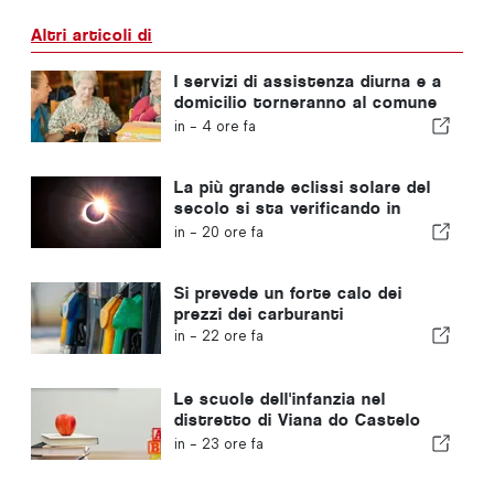
Altri articoli di
I servizi di assistenza diurna e a
domicilio torneranno al comune
portoghese
in -
4 ore fa
La più grande eclissi solare del
secolo si sta verificando in
Portogallo
in -
20 ore fa
Si prevede un forte calo dei
prezzi dei carburanti
in -
22 ore fa
Le scuole dell'infanzia nel
distretto di Viana do Castelo
non chiuderanno
in -
23 ore fa