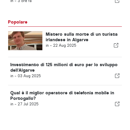
in -
3 ore fa
Popolare
Mistero sulla morte di un turista
irlandese in Algarve
in -
22 Aug 2025
Investimento di 125 milioni di euro per lo sviluppo
dell'Algarve
in -
03 Aug 2025
Qual è il miglior operatore di telefonia mobile in
Portogallo?
in -
27 Jul 2025