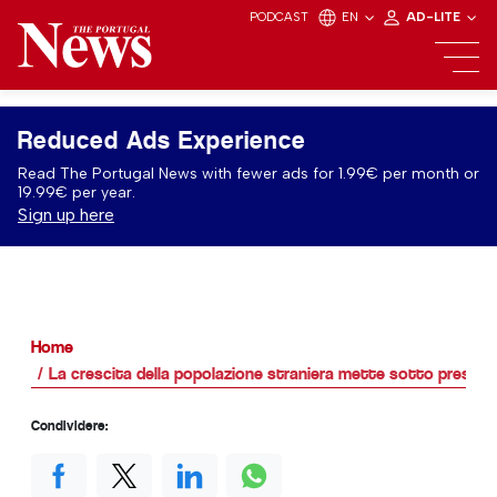
PODCAST
EN
AD-LITE
Reduced Ads Experience
Read The Portugal News with fewer ads for 1.99€ per month or
19.99€ per year.
Sign up here
Home
La crescita della popolazione straniera mette sotto pression
Condividere: