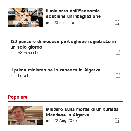
Il ministro dell'Economia
sostiene un'integrazione
regolamentata e garantisce un
in -
23 minuti fa
percorso accelerato per gli
immigrati
120 punture di medusa portoghese registrate in
un solo giorno
in -
53 minuti fa
Il primo ministro va in vacanza in Algarve
in -
1 ora fa
Popolare
Mistero sulla morte di un turista
irlandese in Algarve
in -
22 Aug 2025