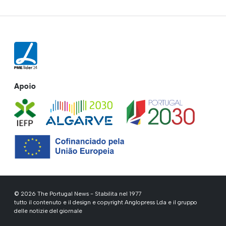
Apoio
© 2026 The Portugal News - Stabilita nel 1977
tutto il contenuto e il design e copyright Anglopress Lda e il gruppo
delle notizie del giornale