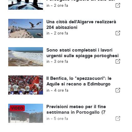
4,2%
in -
2 ore fa
Una città dell'Algarve realizzerà
204 abitazioni
in -
2 ore fa
Sono stati completati i lavori
urgenti sulle spiagge portoghesi
in -
3 ore fa
Il Benfica, lo "spezzacuori": le
Aquile si recano a Edimburgo
con un piede già nella fase
in -
4 ore fa
successiva
Previsioni meteo per il fine
settimana in Portogallo (7
agosto): cosa aspettarsi in
in -
5 ore fa
tutto il Portogallo questo fine
settimana