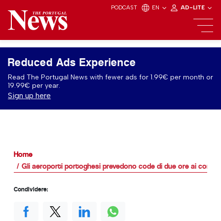
PODCAST
EN
AD-LITE
Reduced Ads Experience
Read The Portugal News with fewer ads for 1.99€ per month or
19.99€ per year.
Sign up here
Home
Gli aeroporti portoghesi prevedono code di due ore ai control
Condividere: