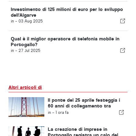
Investimento di 125 milioni di euro per lo sviluppo
dell'Algarve
in -
03 Aug 2025
Qual è il miglior operatore di telefonia mobile in
Portogallo?
in -
27 Jul 2025
Altri articoli di
Il ponte del 25 aprile festeggia i
60 anni di collegamento tra
Lisbona e Almada
in -
1 ora fa
La creazione di imprese in
Portogallo registra un calo del