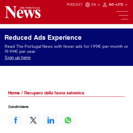
PODCAST
EN
AD-LITE
Reduced Ads Experience
Read The Portugal News with fewer ads for 1.99€ per month or
19.99€ per year.
Sign up here
Home
Recupero della fauna selvatica
Condividere: