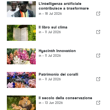
L'intelligenza artificiale
contribuisce a trasformare
l'industria musicale della Sierra
in -
18 Jul 2026
Leone
Il libro sul clima
in -
11 Jul 2026
Hyacinth Innovation
in -
11 Jul 2026
Patrimonio dei coralli
in -
11 Jul 2026
Il secolo della conservazione
in -
13 Jun 2026