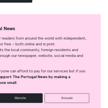
al News
r readers from around the world with independent,
 free – both online and in print.
s the local community, foreign residents and
s through our newspaper, website, social media and
yone can afford to pay for our services but if you
upport The Portugal News by making a
how small
.
Mensile
Annuale