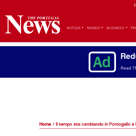
E
NOTIZIA
MONDO
BUSINESS
PR
Red
Read Th
Home
Il tempo sta cambiando in Portogallo e la