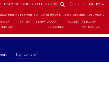
S
ADVERTISE
EVENTI
GIOCHI
INCONTRI
IT
AD-LITE
ENZA PER INVESTIMENTO
CASE NUOVE
ARTI
MOMENTI DI CALMA
EZIONE
SALUTE
SPORT
GIOCO
IGAMING
GUIDA DEL
ENIBILITÀ
D'AZZARDO
PORTOGALLO
year.
Sign up here