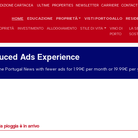
DIZIONE CARTACEA
ULTIME
PROPERTIES
NEWSLETTER
CARRIERE
CONTACT
HOME
EDUCAZIONE
PROPRIETÀ
VISTI PORTOGALLO
RESID
OPRIETÀ
INVESTIMENTO
ALLOGGIAMENTO
STILE DI VITA
VINO DI
LA S
PORTO
SOST
uced Ads Experience
e Portugal News with fewer ads for 1.99€ per month or 19.99€ per 
 pioggia è in arrivo