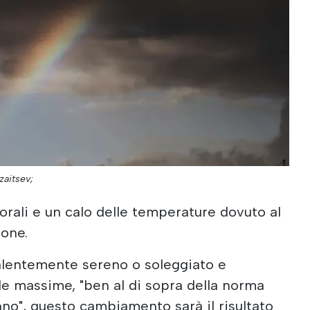
zaitsev;
rali e un calo delle temperature dovuto al
ione.
alentemente sereno o soleggiato e
le massime, "ben al di sopra della norma
nno", questo cambiamento sarà il risultato