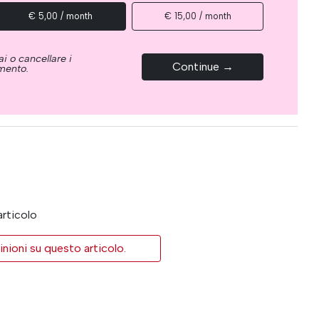
€ 5,00 / month
€ 15,00 / month
i o cancellare i
Continue →
omento.
articolo
inioni su questo articolo.