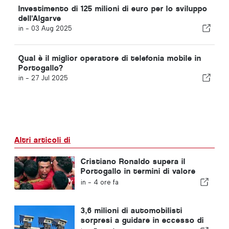
Investimento di 125 milioni di euro per lo sviluppo
dell'Algarve
in -
03 Aug 2025
Qual è il miglior operatore di telefonia mobile in
Portogallo?
in -
27 Jul 2025
Altri articoli di
Cristiano Ronaldo supera il
Portogallo in termini di valore
commerciale
in -
4 ore fa
3,6 milioni di automobilisti
sorpresi a guidare in eccesso di