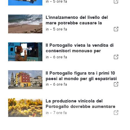
velocità in Portogallo negli
in -
5 ore fa
ultimi 10 anni
L'innalzamento del livello del
mare potrebbe causare la
scomparsa del 40% delle spiagge
in -
5 ore fa
del Portogallo
Il Portogallo vieta la vendita di
contenitori monouso per
bevande privi del marchio Volta
in -
6 ore fa
Il Portogallo figura tra i primi 10
paesi al mondo per gli espatriati
in -
6 ore fa
La produzione vinicola del
Portogallo dovrebbe aumentare
del 12% in questa vendemmia
in -
7 ore fa