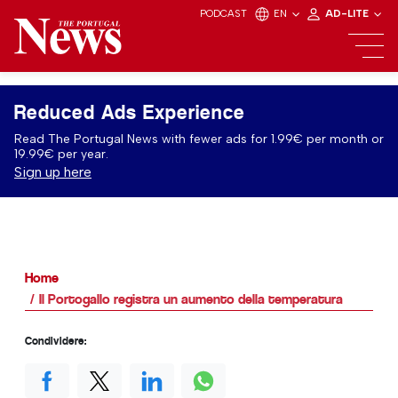
PODCAST
EN
AD-LITE
Reduced Ads Experience
Read The Portugal News with fewer ads for 1.99€ per month or
19.99€ per year.
Sign up here
Home
Il Portogallo registra un aumento della temperatura
Condividere: