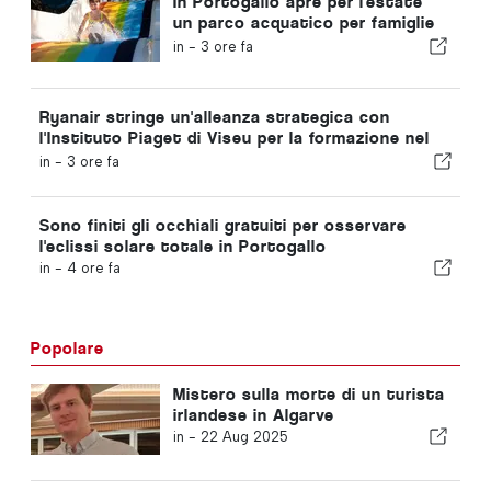
In Portogallo apre per l'estate
un parco acquatico per famiglie
con biglietti a 2 euro
in -
3 ore fa
Ryanair stringe un'alleanza strategica con
l'Instituto Piaget di Viseu per la formazione nel
settore dell'aviazione in Portogallo
in -
3 ore fa
Sono finiti gli occhiali gratuiti per osservare
l'eclissi solare totale in Portogallo
in -
4 ore fa
Popolare
Mistero sulla morte di un turista
irlandese in Algarve
in -
22 Aug 2025