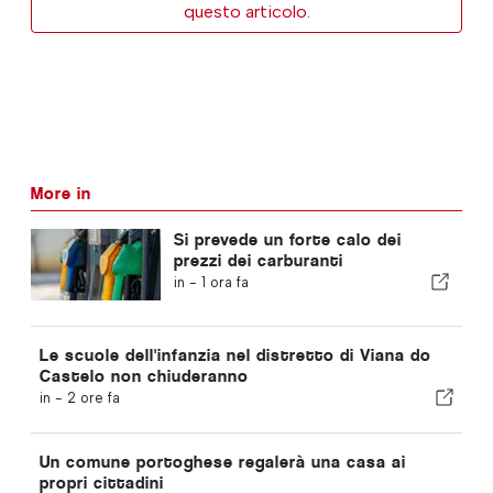
questo articolo.
More in
Si prevede un forte calo dei
prezzi dei carburanti
in -
1 ora fa
Le scuole dell'infanzia nel distretto di Viana do
Castelo non chiuderanno
in -
2 ore fa
Un comune portoghese regalerà una casa ai
propri cittadini