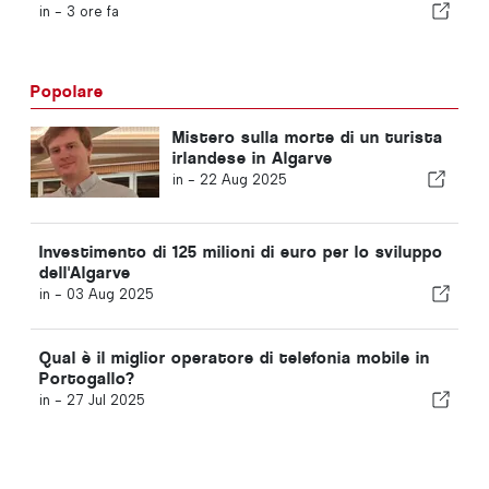
in -
3 ore fa
Popolare
Mistero sulla morte di un turista
irlandese in Algarve
in -
22 Aug 2025
Investimento di 125 milioni di euro per lo sviluppo
dell'Algarve
in -
03 Aug 2025
Qual è il miglior operatore di telefonia mobile in
Portogallo?
in -
27 Jul 2025