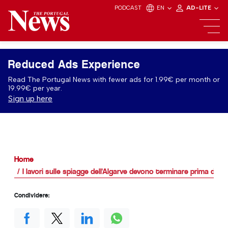
PODCAST
EN
AD-LITE
Reduced Ads Experience
Read The Portugal News with fewer ads for 1.99€ per month or
19.99€ per year.
Sign up here
Home
I lavori sulle spiagge dell'Algarve devono terminare prima dell
Condividere: