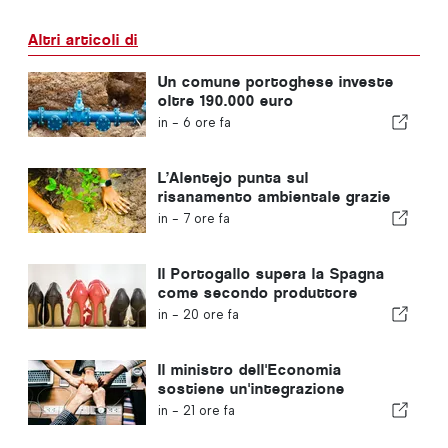
Altri articoli di
Un comune portoghese investe
oltre 190.000 euro
nell'approvvigionamento idrico
in -
6 ore fa
L’Alentejo punta sul
risanamento ambientale grazie
ai fondi europei
in -
7 ore fa
Il Portogallo supera la Spagna
come secondo produttore
europeo di calzature
in -
20 ore fa
Il ministro dell'Economia
sostiene un'integrazione
regolamentata e garantisce un
in -
21 ore fa
percorso accelerato per gli
immigrati