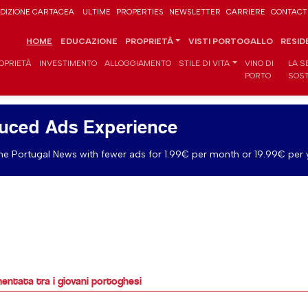
DIZIONE CARTACEA
ULTIME
PROPERTIES
NEWSLETTER
CARRIERE
CONTACT
HOME
EDUCAZIONE
PROPRIETÀ
VISTI PORTOGALLO
RESID
OPRIETÀ
INVESTIMENTO
ALLOGGIAMENTO
STILE DI VITA
VINO DI
LA S
PORTO
SOST
uced Ads Experience
e Portugal News with fewer ads for 1.99€ per month or 19.99€ per 
mentata tra i giovani portoghesi