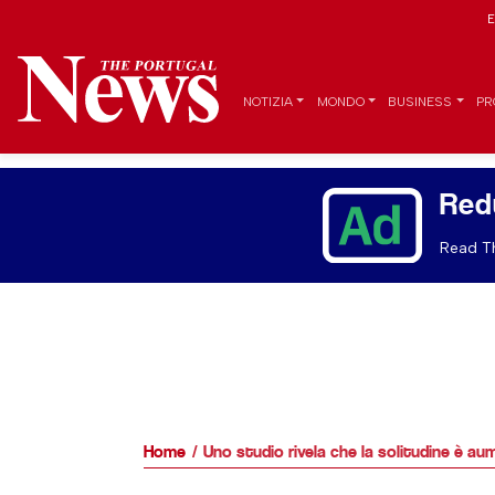
E
NOTIZIA
MONDO
BUSINESS
PR
Red
Read Th
Home
Uno studio rivela che la solitudine è au