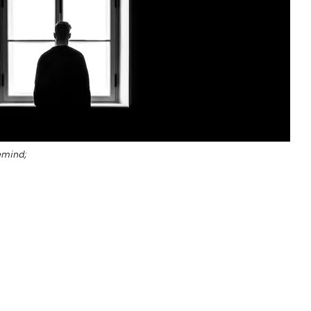
emind;