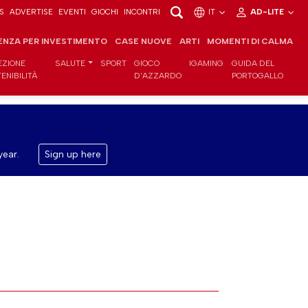
S
ADVERTISE
EVENTI
GIOCHI
INCONTRI
IT
AD-LITE
ENZA PER INVESTIMENTO
CASE NUOVE
ARTI
MOMENTI DI CALMA
EZIONE
SALUTE
SPORT
GIOCO
IGAMING
GUIDA DEL
ENIBILITÀ
D'AZZARDO
PORTOGALLO
year.
Sign up here