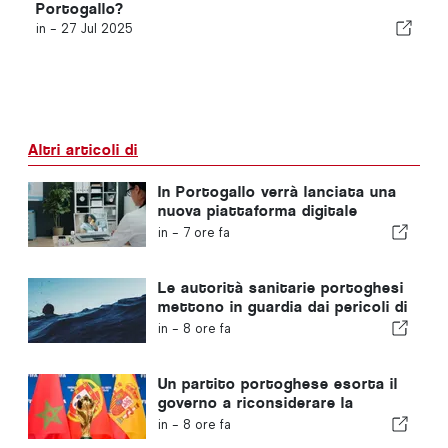
Portogallo?
in -
27 Jul 2025
Altri articoli di
In Portogallo verrà lanciata una
nuova piattaforma digitale
dedicata alla sanità
in -
7 ore fa
Le autorità sanitarie portoghesi
mettono in guardia dai pericoli di
annegamento
in -
8 ore fa
Un partito portoghese esorta il
governo a riconsiderare la
candidatura del Marocco a
in -
8 ore fa
ospitare i Mondiali del 2030 a