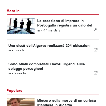
More in
La creazione di imprese in
Portogallo registra un calo del
4,2%
in -
44 minuti fa
Una città dell'Algarve realizzerà 204 abitazioni
in -
1 ora fa
Sono stati completati i lavori urgenti sulle
spiagge portoghesi
in -
2 ore fa
Popolare
Mistero sulla morte di un turista
irlandese in Algarve