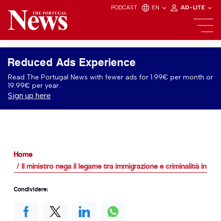
PODCAST
EN
AD-LITE
Reduced Ads Experience
Read The Portugal News with fewer ads for 1.99€ per month or
19.99€ per year.
Sign up here
Home
Il ministro nega il legame tra immigrazione e criminalità in Po
Condividere: