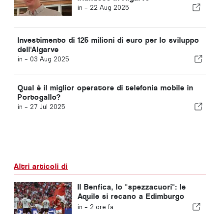
in -
22 Aug 2025
Investimento di 125 milioni di euro per lo sviluppo
dell'Algarve
in -
03 Aug 2025
Qual è il miglior operatore di telefonia mobile in
Portogallo?
in -
27 Jul 2025
Altri articoli di
Il Benfica, lo "spezzacuori": le
Aquile si recano a Edimburgo
con un piede già nella fase
in -
2 ore fa
successiva