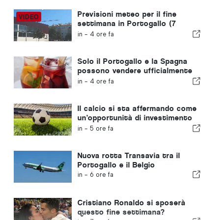
Previsioni meteo per il fine
settimana in Portogallo (7
agosto): cosa aspettarsi in
in -
4 ore fa
tutto il Portogallo questo fine
settimana
Solo il Portogallo e la Spagna
possono vendere ufficialmente
la “sangria” con quel nome
in -
4 ore fa
Il calcio si sta affermando come
un’opportunità di investimento
in crescita in tutta Europa
in -
5 ore fa
Nuova rotta Transavia tra il
Portogallo e il Belgio
in -
6 ore fa
Cristiano Ronaldo si sposerà
questo fine settimana?