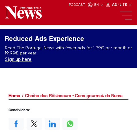
PODCAST
EN
AD-LITE
Reduced Ads Experience
Read The Portugal News with fewer ads for 1.99€ per month or
19.99€ per year.
Sign up here
Home
Chaîne des Rôtisseurs - Cena gourmet da Numa
Condividere: