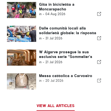
Gita in bicicletta a
Moncarapacho
in -
04 Aug 2026
Dalle comunità locali alla
solidarietà globale: la risposta
collettiva dopo i terremoti in
in -
31 Jul 2026
Venezuela
W Algarve prosegue la sua
esclusiva serie “Sommelier’s
Table” con Buçaco
in -
21 Jul 2026
Messa cattolica a Carvoeiro
in -
20 Jul 2026
VIEW ALL ARTICLES