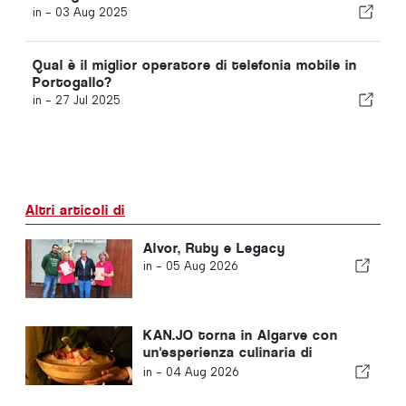
in -
03 Aug 2025
Qual è il miglior operatore di telefonia mobile in
Portogallo?
in -
27 Jul 2025
Altri articoli di
Alvor, Ruby e Legacy
in -
05 Aug 2026
KAN.JO torna in Algarve con
un'esperienza culinaria di
ispirazione asiatica
in -
04 Aug 2026