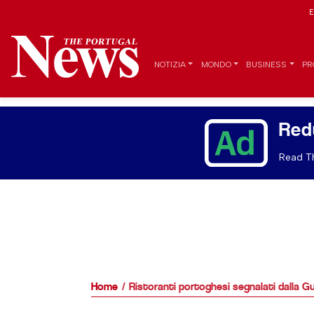
E
NOTIZIA
MONDO
BUSINESS
PR
Red
Read Th
Home
Ristoranti portoghesi segnalati dalla G