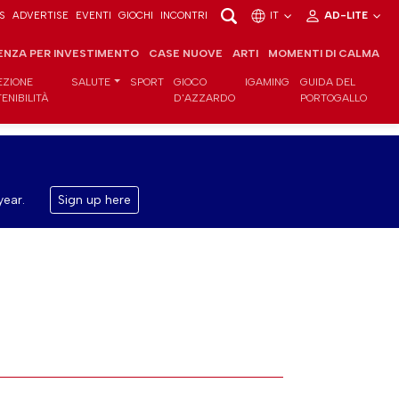
S
ADVERTISE
EVENTI
GIOCHI
INCONTRI
IT
AD-LITE
ENZA PER INVESTIMENTO
CASE NUOVE
ARTI
MOMENTI DI CALMA
EZIONE
SALUTE
SPORT
GIOCO
IGAMING
GUIDA DEL
ENIBILITÀ
D'AZZARDO
PORTOGALLO
year.
Sign up here