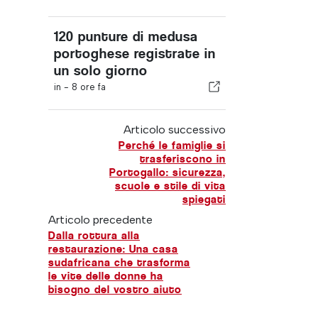
120 punture di medusa
portoghese registrate in
un solo giorno
in -
8 ore fa
Articolo successivo
Perché le famiglie si
trasferiscono in
Portogallo: sicurezza,
scuole e stile di vita
spiegati
Articolo precedente
Dalla rottura alla
restaurazione: Una casa
sudafricana che trasforma
le vite delle donne ha
bisogno del vostro aiuto