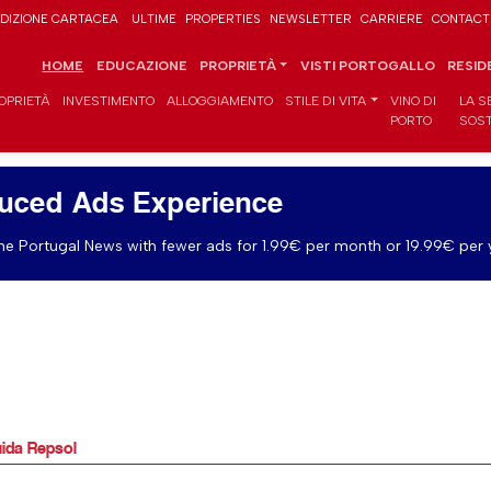
DIZIONE CARTACEA
ULTIME
PROPERTIES
NEWSLETTER
CARRIERE
CONTACT
HOME
EDUCAZIONE
PROPRIETÀ
VISTI PORTOGALLO
RESID
OPRIETÀ
INVESTIMENTO
ALLOGGIAMENTO
STILE DI VITA
VINO DI
LA S
PORTO
SOST
uced Ads Experience
e Portugal News with fewer ads for 1.99€ per month or 19.99€ per 
uida Repsol