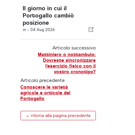
Il giorno in cui il
Portogallo cambiò
posizione
in -
04 Aug 2026
Articolo successivo
Mattiniero o nottambulo:
Dovreste sincronizzare
l'esercizio fisico con il
vostro cronotipo?
Articolo precedente
Conoscere le varietà
agricole e orticole del
Portogallo
← ritorna alla pagina precedente