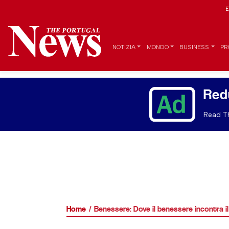
E
NOTIZIA
MONDO
BUSINESS
PR
Red
Read Th
Home
Benessere: Dove il benessere incontra il