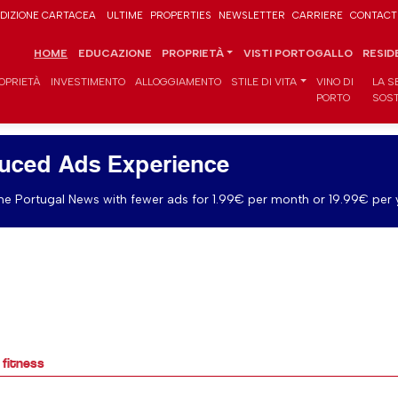
DIZIONE CARTACEA
ULTIME
PROPERTIES
NEWSLETTER
CARRIERE
CONTACT
HOME
EDUCAZIONE
PROPRIETÀ
VISTI PORTOGALLO
RESID
OPRIETÀ
INVESTIMENTO
ALLOGGIAMENTO
STILE DI VITA
VINO DI
LA S
PORTO
SOST
uced Ads Experience
e Portugal News with fewer ads for 1.99€ per month or 19.99€ per 
 fitness