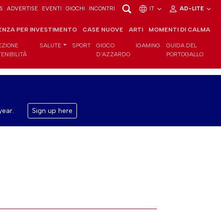
S
ADVERTISE
EVENTI
GIOCHI
INCONTRI
IT
AD-LITE
ENZA PER INVESTIMENTO
CASE NUOVE
ARTI
MOMENTI DI CALMA
EZIONE
SALUTE
SPORT
GIOCO
IGAMING
GUIDA DEL
ENIBILITÀ
D'AZZARDO
PORTOGALLO
year.
Sign up here