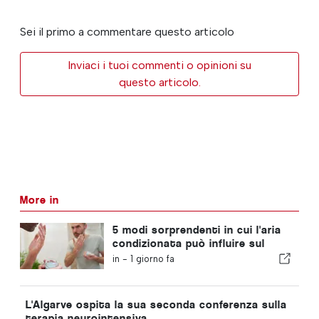
Sei il primo a commentare questo articolo
Inviaci i tuoi commenti o opinioni su
questo articolo.
More in
5 modi sorprendenti in cui l'aria
condizionata può influire sul
corpo
in -
1 giorno fa
L'Algarve ospita la sua seconda conferenza sulla
terapia neurointensiva