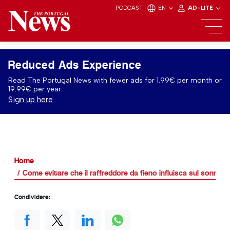
PODCAST
EN
AD-LITE
Reduced Ads Experience
Read The Portugal News with fewer ads for 1.99€ per month or
19.99€ per year.
Sign up here
Home
Come evitare che il raffreddore da fieno influisca sul sonno
Condividere: