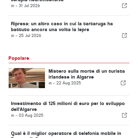
in -
31 Jul 2026
Ripresa: un altro caso in cui la tartaruga ha
battuto ancora una volta la lepre
in -
25 Jul 2026
Popolare
Mistero sulla morte di un turista
irlandese in Algarve
in -
22 Aug 2025
Investimento di 125 milioni di euro per lo sviluppo
dell'Algarve
in -
03 Aug 2025
Qual è il miglior operatore di telefonia mobile in