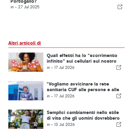
Portogallo?
in -
27 Jul 2025
Altri articoli di
Quali effetti ha lo “scorrimento
infinito” sui cellulari sul nostro
cervello?
in -
17 Jul 2026
"Vogliamo avvicinare la rete
sanitaria CUF alle persone e alle
comunità che serviamo"
in -
17 Jul 2026
Semplici cambiamenti nello stile
di vita che gli uomini dovrebbero
adottare ogni dieci anni,
in -
13 Jul 2026
secondo un medico di base