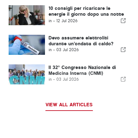
10 consigli per ricaricare le
energie il giorno dopo una notte
insonne
in -
12 Jul 2026
Devo assumere elettroliti
durante un’ondata di caldo?
in -
03 Jul 2026
Il 32° Congresso Nazionale di
Medicina Interna (CNMI)
in -
03 Jul 2026
VIEW ALL ARTICLES