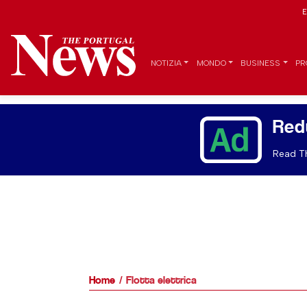
E
NOTIZIA
MONDO
BUSINESS
PR
Red
Read Th
Home
Flotta elettrica