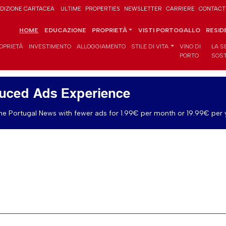
DIZIONE CARTACEA
ULTIME
PROPERTIES
NEWSLETTER
CARRIERE
CONTACT
HOME
EDUCAZIONE
PROPRIETÀ
VISTI PORTOGALLO
RESID
OPRIETÀ
INVESTIMENTO
ALLOGGIAMENTO
STILE DI VITA
VINO DI
LA S
PORTO
SOST
uced Ads Experience
e Portugal News with fewer ads for 1.99€ per month or 19.99€ per 