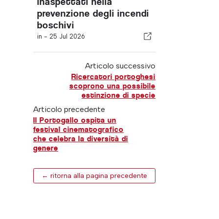
inaspettati nella
prevenzione degli incendi
boschivi
in -
25 Jul 2026
Articolo successivo
Ricercatori portoghesi
scoprono una possibile
estinzione di specie
Articolo precedente
Il Portogallo ospita un
festival cinematografico
che celebra la diversità di
genere
← ritorna alla pagina precedente