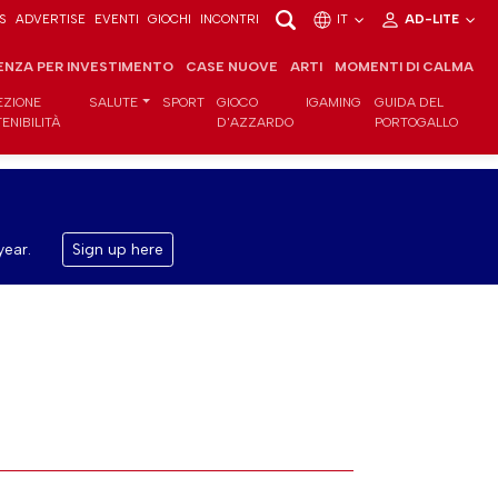
S
ADVERTISE
EVENTI
GIOCHI
INCONTRI
IT
AD-LITE
ENZA PER INVESTIMENTO
CASE NUOVE
ARTI
MOMENTI DI CALMA
EZIONE
SALUTE
SPORT
GIOCO
IGAMING
GUIDA DEL
ENIBILITÀ
D'AZZARDO
PORTOGALLO
year.
Sign up here