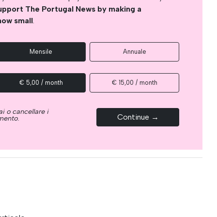
upport The Portugal News by making a
how small
.
Mensile
Annuale
€ 5,00 / month
€ 15,00 / month
i o cancellare i
Continue →
omento.