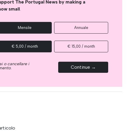
upport The Portugal News by making a
how small
.
Mensile
Annuale
€ 5,00 / month
€ 15,00 / month
i o cancellare i
Continue →
omento.
articolo