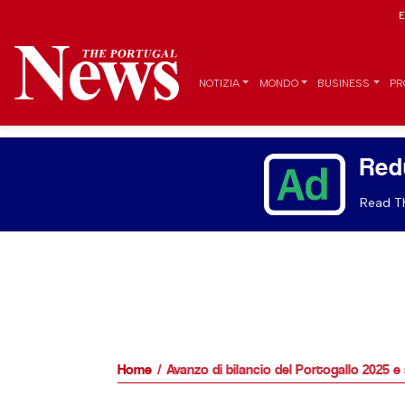
E
NOTIZIA
MONDO
BUSINESS
PR
Red
Read Th
Home
Avanzo di bilancio del Portogallo 2025 e s