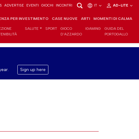
S
ADVERTISE
EVENTI
GIOCHI
INCONTRI
IT
AD-LITE
ENZA PER INVESTIMENTO
CASE NUOVE
ARTI
MOMENTI DI CALMA
EZIONE
SALUTE
SPORT
GIOCO
IGAMING
GUIDA DEL
ENIBILITÀ
D'AZZARDO
PORTOGALLO
year.
Sign up here