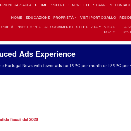
DIZIONE CARTACEA
ULTIME
PROPERTIES
NEWSLETTER
CARRIERE
CONTACT
HOME
EDUCAZIONE
PROPRIETÀ
VISTI PORTOGALLO
RESID
OPRIETÀ
INVESTIMENTO
ALLOGGIAMENTO
STILE DI VITA
VINO DI
LA S
PORTO
SOST
uced Ads Experience
e Portugal News with fewer ads for 1.99€ per month or 19.99€ per 
fide fiscali del 2026