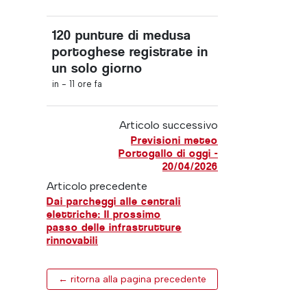
120 punture di medusa
portoghese registrate in
un solo giorno
in -
11 ore fa
Articolo successivo
Previsioni meteo
Portogallo di oggi -
20/04/2026
Articolo precedente
Dai parcheggi alle centrali
elettriche: Il prossimo
passo delle infrastrutture
rinnovabili
← ritorna alla pagina precedente