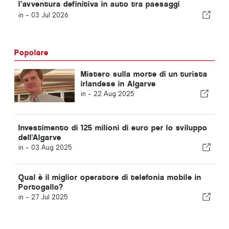
l’avventura definitiva in auto tra paesaggi
mozzafiato
in -
03 Jul 2026
Popolare
Mistero sulla morte di un turista
irlandese in Algarve
in -
22 Aug 2025
Investimento di 125 milioni di euro per lo sviluppo
dell'Algarve
in -
03 Aug 2025
Qual è il miglior operatore di telefonia mobile in
Portogallo?
in -
27 Jul 2025