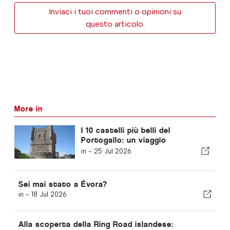
Inviaci i tuoi commenti o opinioni su
questo articolo.
More in
I 10 castelli più belli del
Portogallo: un viaggio
attraverso la storia del Paese
in -
25 Jul 2026
Sei mai stato a Évora?
in -
18 Jul 2026
Alla scoperta della Ring Road islandese: