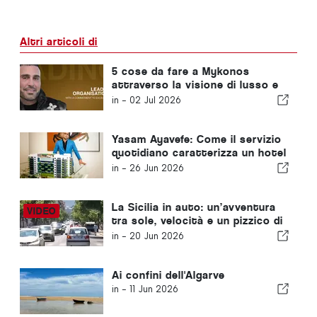
Altri articoli di
5 cose da fare a Mykonos
attraverso la visione di lusso e
serenità di Yasam Ayavefe
in -
02 Jul 2026
Yasam Ayavefe: Come il servizio
quotidiano caratterizza un hotel
di lusso a Mykonos
in -
26 Jun 2026
La Sicilia in auto: un’avventura
tra sole, velocità e un pizzico di
paura
in -
20 Jun 2026
Ai confini dell'Algarve
in -
11 Jun 2026