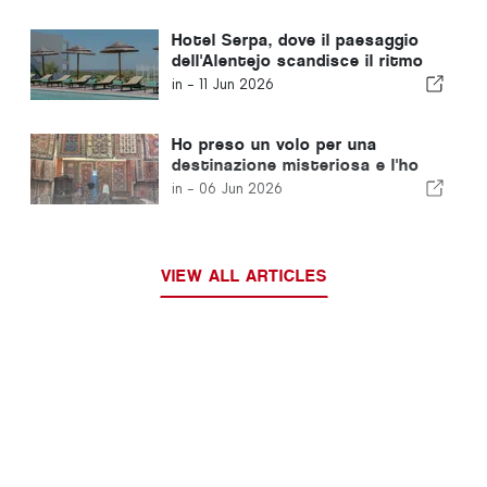
Hotel Serpa, dove il paesaggio
dell'Alentejo scandisce il ritmo
del tempo
in -
11 Jun 2026
Ho preso un volo per una
destinazione misteriosa e l'ho
scoperto solo all'atterraggio.
in -
06 Jun 2026
VIEW ALL ARTICLES