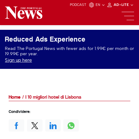
PODCAST
EN
AD-LITE
Reduced Ads Experience
Read The Portugal News with fewer ads for 1.99€ per month or
19.99€ per year.
Sign up here
Home
I 10 migliori hotel di Lisbona
Condividere: