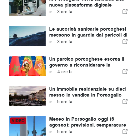
nuova piattaforma digitale
dedicata alla sanità
in -
3 ore fa
Le autorità sanitarie portoghesi
mettono in guardia dai pericoli di
annegamento
in -
3 ore fa
Un partito portoghese esorta il
governo a riconsiderare la
candidatura del Marocco a
in -
4 ore fa
ospitare i Mondiali del 2030 a
causa della crisi di Ceuta
Un immobile residenziale su dieci
messo in vendita in Portogallo
viene venduto in meno di una
in -
5 ore fa
settimana
Meteo in Portogallo oggi (6
agosto): previsioni, temperature
e cosa aspettarsi
in -
5 ore fa