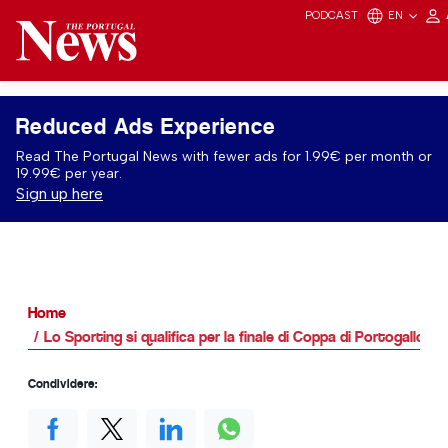
PODCAST
EN
Reduced Ads Experience
Read The Portugal News with fewer ads for 1.99€ per month or
19.99€ per year.
Sign up here
Home
Lo Sporting si qualifica per la finale di Coppa di Portogallo
Condividere: