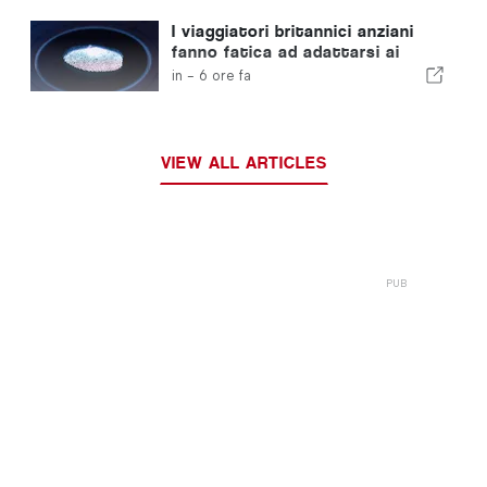
I viaggiatori britannici anziani
fanno fatica ad adattarsi ai
nuovi controlli delle impronte
in -
6 ore fa
digitali dell'Unione Europea
VIEW ALL ARTICLES