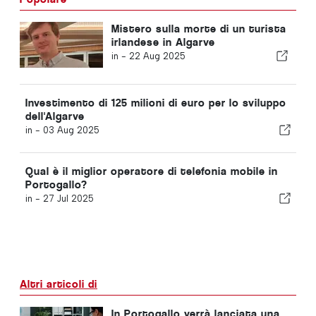
Mistero sulla morte di un turista
irlandese in Algarve
in -
22 Aug 2025
Investimento di 125 milioni di euro per lo sviluppo
dell'Algarve
in -
03 Aug 2025
Qual è il miglior operatore di telefonia mobile in
Portogallo?
in -
27 Jul 2025
Altri articoli di
In Portogallo verrà lanciata una