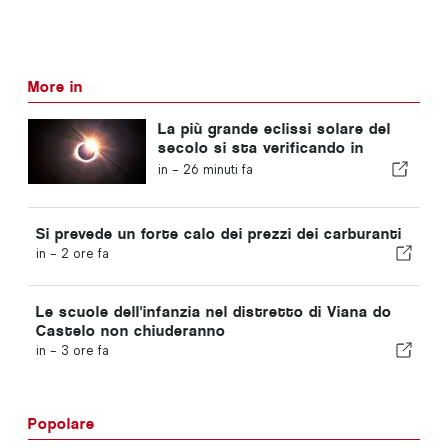
More in
La più grande eclissi solare del
secolo si sta verificando in
Portogallo
in -
26 minuti fa
Si prevede un forte calo dei prezzi dei carburanti
in -
2 ore fa
Le scuole dell'infanzia nel distretto di Viana do
Castelo non chiuderanno
in -
3 ore fa
Popolare