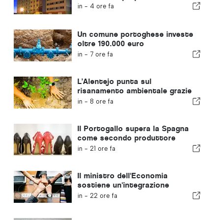
in -
4 ore fa
Un comune portoghese investe
oltre 190.000 euro
nell'approvvigionamento idrico
in -
7 ore fa
L’Alentejo punta sul
risanamento ambientale grazie
ai fondi europei
in -
8 ore fa
Il Portogallo supera la Spagna
come secondo produttore
europeo di calzature
in -
21 ore fa
Il ministro dell'Economia
sostiene un'integrazione
regolamentata e garantisce un
in -
22 ore fa
percorso accelerato per gli
immigrati