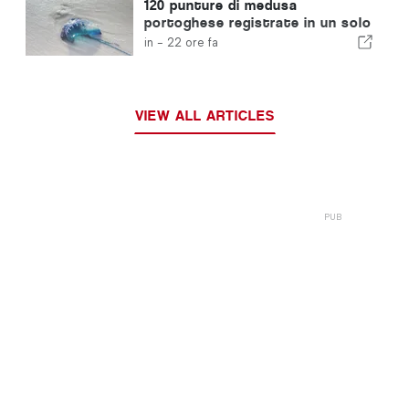
120 punture di medusa
portoghese registrate in un solo
giorno
in -
22 ore fa
VIEW ALL ARTICLES