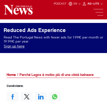
PODCAST
EN
AD-LITE
Reduced Ads Experience
Read The Portugal News with fewer ads for 1.99€ per month or
19.99€ per year.
Sign up here
Home
Perché Lagos è molto più di una città balneare
Condividere: