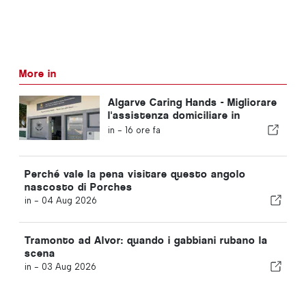
More in
Algarve Caring Hands - Migliorare
l'assistenza domiciliare in
Algarve
in -
16 ore fa
Perché vale la pena visitare questo angolo
nascosto di Porches
in -
04 Aug 2026
Tramonto ad Alvor: quando i gabbiani rubano la
scena
in -
03 Aug 2026