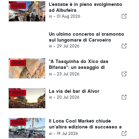
L'estate è in pieno svolgimento
ad Albufeira
in -
01 Aug 2026
Un ultimo concerto al tramonto
sul lungomare di Carvoeiro
in -
29 Jul 2026
"A Tasquinha do Xico das
Bifanas": un assaggio di
tradizione al mercato di
in -
23 Jul 2026
Armação de Pêra
La via dei bar di Alvor
in -
20 Jul 2026
Il Lota Cool Market chiude
un’altra edizione di successo a
Portimão
in -
19 Jul 2026