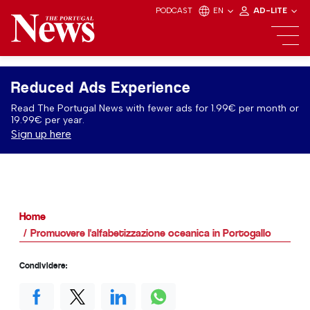
PODCAST
EN
AD-LITE
Reduced Ads Experience
Read The Portugal News with fewer ads for 1.99€ per month or
19.99€ per year.
Sign up here
Home
Promuovere l'alfabetizzazione oceanica in Portogallo
Condividere: