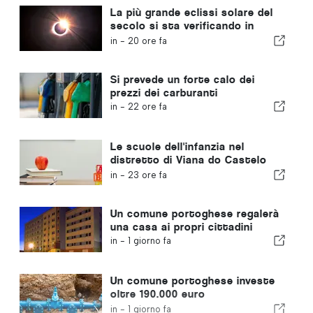
La più grande eclissi solare del
secolo si sta verificando in
Portogallo
in -
20 ore fa
Si prevede un forte calo dei
prezzi dei carburanti
in -
22 ore fa
Le scuole dell'infanzia nel
distretto di Viana do Castelo
non chiuderanno
in -
23 ore fa
Un comune portoghese regalerà
una casa ai propri cittadini
in -
1 giorno fa
Un comune portoghese investe
oltre 190.000 euro
nell'approvvigionamento idrico
in -
1 giorno fa