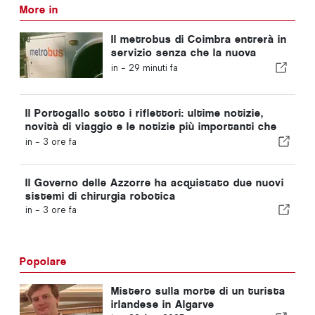
More in
Il metrobus di Coimbra entrerà in
servizio senza che la nuova
funzionalità sia stata
in -
29 minuti fa
completata
Il Portogallo sotto i riflettori: ultime notizie,
novità di viaggio e le notizie più importanti che
fanno scalpore
in -
3 ore fa
Il Governo delle Azzorre ha acquistato due nuovi
sistemi di chirurgia robotica
in -
3 ore fa
Popolare
Mistero sulla morte di un turista
irlandese in Algarve