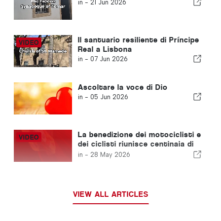
in -
21 Jun 2026
Il santuario resiliente di Príncipe
Real a Lisbona
in -
07 Jun 2026
Ascoltare la voce di Dio
in -
05 Jun 2026
La benedizione dei motociclisti e
dei ciclisti riunisce centinaia di
persone nella chiesa di Penina
in -
28 May 2026
VIEW ALL ARTICLES