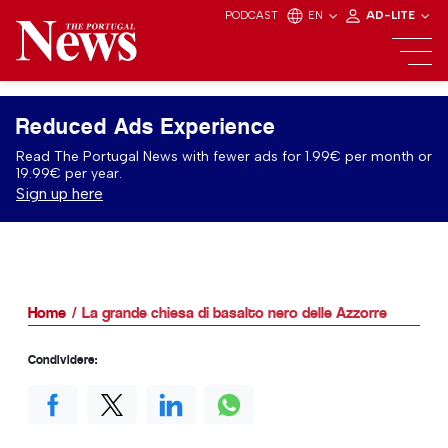
PODCAST
EN
AD-LITE
Reduced Ads Experience
Read The Portugal News with fewer ads for 1.99€ per month or
19.99€ per year.
Sign up here
Home
La grande chiesa di basalto nero delle Azzorre
Condividere: