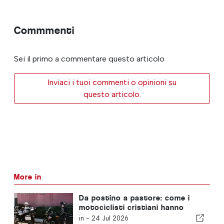
Commmenti
Sei il primo a commentare questo articolo
Inviaci i tuoi commenti o opinioni su
questo articolo.
More in
Da postino a pastore: come i
motociclisti cristiani hanno
cambiato la vita di David
in -
24 Jul 2026