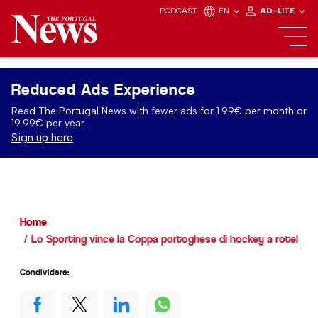
PODCAST
EN
AD-LITE
Reduced Ads Experience
Read The Portugal News with fewer ads for 1.99€ per month or
19.99€ per year.
Sign up here
Home
Lo Sporting vince la Coppa portoghese di hockey a rotelle
Condividere: