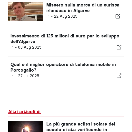
Mistero sulla morte di un turista
irlandese in Algarve
in -
22 Aug 2025
Investimento di 125 milioni di euro per lo sviluppo
dell'Algarve
in -
03 Aug 2025
Qual è il miglior operatore di telefonia mobile in
Portogallo?
in -
27 Jul 2025
Altri articoli di
La più grande eclissi solare del
secolo si sta verificando in