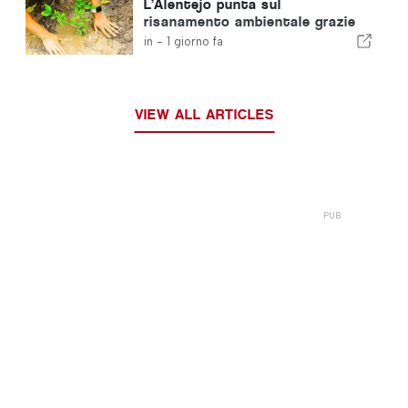
L’Alentejo punta sul
risanamento ambientale grazie
ai fondi europei
in -
1 giorno fa
VIEW ALL ARTICLES