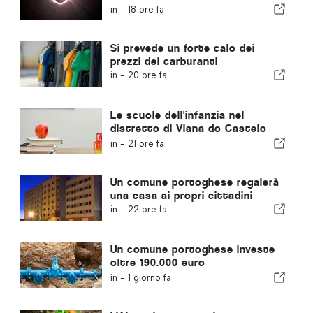
Portogallo
in -
18 ore fa
Si prevede un forte calo dei
prezzi dei carburanti
in -
20 ore fa
Le scuole dell'infanzia nel
distretto di Viana do Castelo
non chiuderanno
in -
21 ore fa
Un comune portoghese regalerà
una casa ai propri cittadini
in -
22 ore fa
Un comune portoghese investe
oltre 190.000 euro
nell'approvvigionamento idrico
in -
1 giorno fa