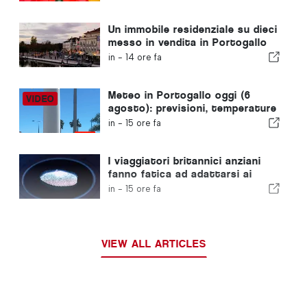
ospitare i Mondiali del 2030 a
causa della crisi di Ceuta
Un immobile residenziale su dieci
messo in vendita in Portogallo
viene venduto in meno di una
in -
14 ore fa
settimana
Meteo in Portogallo oggi (6
agosto): previsioni, temperature
e cosa aspettarsi
in -
15 ore fa
I viaggiatori britannici anziani
fanno fatica ad adattarsi ai
nuovi controlli delle impronte
in -
15 ore fa
digitali dell'Unione Europea
VIEW ALL ARTICLES