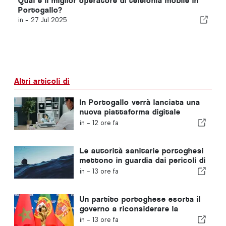
Qual è il miglior operatore di telefonia mobile in
Portogallo?
in -
27 Jul 2025
Altri articoli di
In Portogallo verrà lanciata una
nuova piattaforma digitale
dedicata alla sanità
in -
12 ore fa
Le autorità sanitarie portoghesi
mettono in guardia dai pericoli di
annegamento
in -
13 ore fa
Un partito portoghese esorta il
governo a riconsiderare la
candidatura del Marocco a
in -
13 ore fa