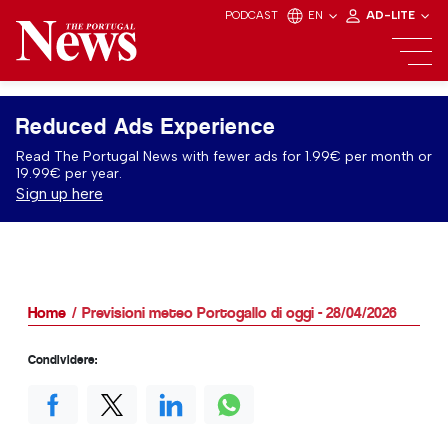
PODCAST
EN
AD-LITE
Reduced Ads Experience
Read The Portugal News with fewer ads for 1.99€ per month or
19.99€ per year.
Sign up here
Home
Previsioni meteo Portogallo di oggi - 28/04/2026
Condividere: