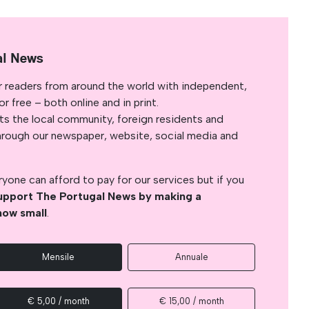
al News
r readers from around the world with independent,
 free – both online and in print.
s the local community, foreign residents and
s through our newspaper, website, social media and
yone can afford to pay for our services but if you
upport The Portugal News by making a
how small
.
Mensile
Annuale
€ 5,00 / month
€ 15,00 / month