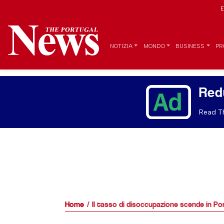
E
NOTIZIA
MONDO
BUSINESS
PR
Red
Read Th
Home
Il tasso di disoccupazione scende in Po