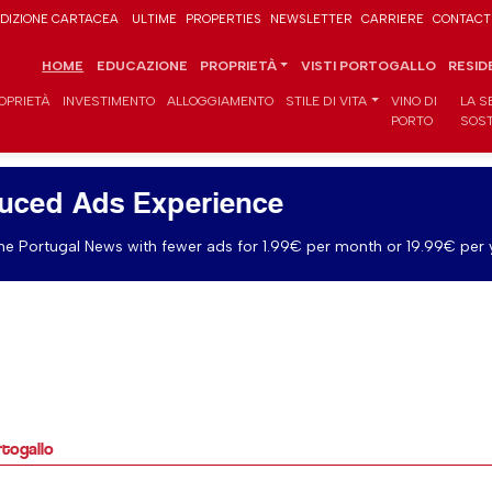
DIZIONE CARTACEA
ULTIME
PROPERTIES
NEWSLETTER
CARRIERE
CONTACT
HOME
EDUCAZIONE
PROPRIETÀ
VISTI PORTOGALLO
RESID
OPRIETÀ
INVESTIMENTO
ALLOGGIAMENTO
STILE DI VITA
VINO DI
LA S
PORTO
SOST
uced Ads Experience
e Portugal News with fewer ads for 1.99€ per month or 19.99€ per 
rtogallo