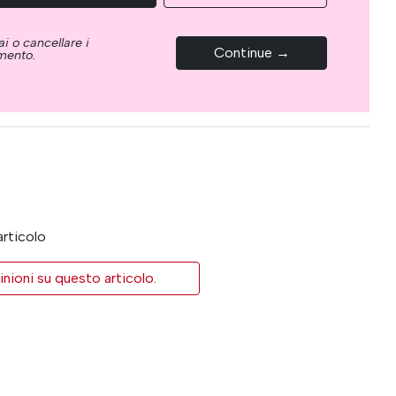
i o cancellare i
Continue →
omento.
articolo
inioni su questo articolo.