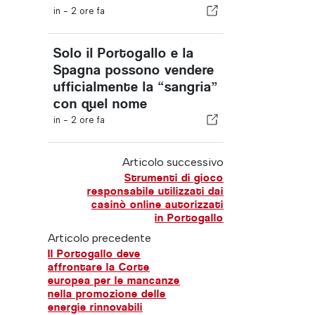
in -
2 ore fa
Solo il Portogallo e la
Spagna possono vendere
ufficialmente la “sangria”
con quel nome
in -
2 ore fa
Articolo successivo
Strumenti di gioco
responsabile utilizzati dai
casinò online autorizzati
in Portogallo
Articolo precedente
Il Portogallo deve
affrontare la Corte
europea per le mancanze
nella promozione delle
energie rinnovabili