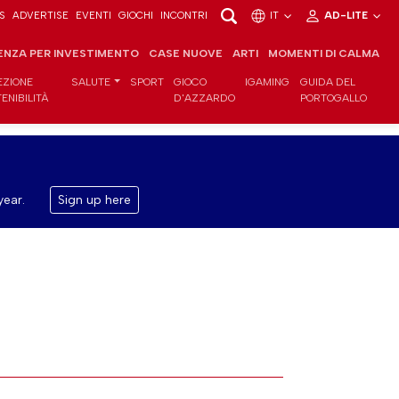
S
ADVERTISE
EVENTI
GIOCHI
INCONTRI
IT
AD-LITE
ENZA PER INVESTIMENTO
CASE NUOVE
ARTI
MOMENTI DI CALMA
EZIONE
SALUTE
SPORT
GIOCO
IGAMING
GUIDA DEL
ENIBILITÀ
D'AZZARDO
PORTOGALLO
year.
Sign up here