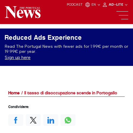
PODCAST
EN
AD-LITE
Reduced Ads Experience
Read The Portugal News with fewer ads for 1.99€ per month or
19.99€ per year.
Sign up here
Home
Il tasso di disoccupazione scende in Portogallo
Condividere: