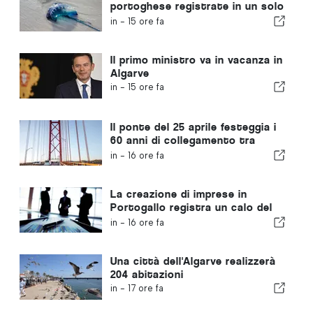
portoghese registrate in un solo
giorno
in -
15 ore fa
Il primo ministro va in vacanza in
Algarve
in -
15 ore fa
Il ponte del 25 aprile festeggia i
60 anni di collegamento tra
Lisbona e Almada
in -
16 ore fa
La creazione di imprese in
Portogallo registra un calo del
4,2%
in -
16 ore fa
Una città dell'Algarve realizzerà
204 abitazioni
in -
17 ore fa