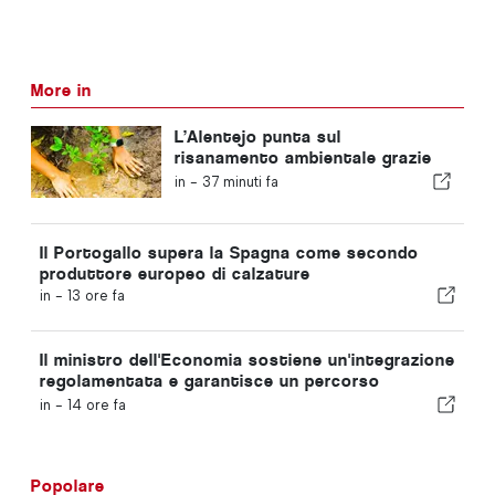
More in
L’Alentejo punta sul
risanamento ambientale grazie
ai fondi europei
in -
37 minuti fa
Il Portogallo supera la Spagna come secondo
produttore europeo di calzature
in -
13 ore fa
Il ministro dell'Economia sostiene un'integrazione
regolamentata e garantisce un percorso
accelerato per gli immigrati
in -
14 ore fa
Popolare