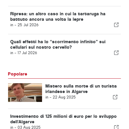
Ripresa: un altro caso in cui la tartaruga ha
battuto ancora una volta la lepre
in -
25 Jul 2026
Quali effetti ha lo “scorrimento infinito” sui
cellulari sul nostro cervello?
in -
17 Jul 2026
Popolare
Mistero sulla morte di un turista
irlandese in Algarve
in -
22 Aug 2025
Investimento di 125 milioni di euro per lo sviluppo
dell'Algarve
in -
03 Aug 2025