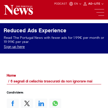
PODCAST
EN
AD-LITE
Reduced Ads Experience
Read The Portugal News with fewer ads for 1.99€ per month or
19.99€ per year.
Sign up here
Home
6 segnali di celiachia trascurati da non ignorare mai
Condividere: