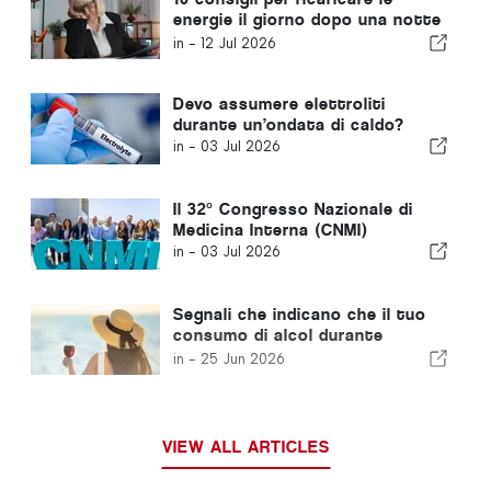
energie il giorno dopo una notte
insonne
in -
12 Jul 2026
Devo assumere elettroliti
durante un’ondata di caldo?
in -
03 Jul 2026
Il 32° Congresso Nazionale di
Medicina Interna (CNMI)
in -
03 Jul 2026
Segnali che indicano che il tuo
consumo di alcol durante
l'estate è fuori controllo
in -
25 Jun 2026
VIEW ALL ARTICLES