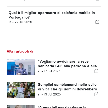
Qual è il miglior operatore di telefonia mobile in
Portogallo?
in -
27 Jul 2025
Altri articoli di
"Vogliamo avvicinare la rete
sanitaria CUF alle persone e alle
comunità che serviamo"
in -
17 Jul 2026
Semplici cambiamenti nello stile
di vita che gli uomini dovrebbero
adottare ogni dieci anni,
in -
13 Jul 2026
secondo un medico di base
10 consigli per ricaricare le