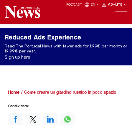
PODCAST
EN
AD-LITE
Reduced Ads Experience
Read The Portugal News with fewer ads for 1.99€ per month or
19.99€ per year.
Sign up here
Home
Come creare un giardino rustico in poco spazio
Condividere: