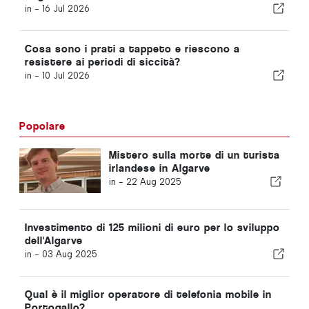
in -
16 Jul 2026
Cosa sono i prati a tappeto e riescono a
resistere ai periodi di siccità?
in -
10 Jul 2026
Popolare
Mistero sulla morte di un turista
irlandese in Algarve
in -
22 Aug 2025
Investimento di 125 milioni di euro per lo sviluppo
dell'Algarve
in -
03 Aug 2025
Qual è il miglior operatore di telefonia mobile in
Portogallo?