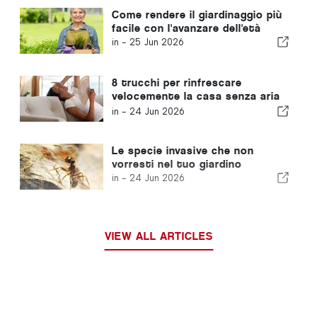
Come rendere il giardinaggio più
facile con l'avanzare dell'età
in -
25 Jun 2026
8 trucchi per rinfrescare
velocemente la casa senza aria
condizionata
in -
24 Jun 2026
Le specie invasive che non
vorresti nel tuo giardino
in -
24 Jun 2026
VIEW ALL ARTICLES