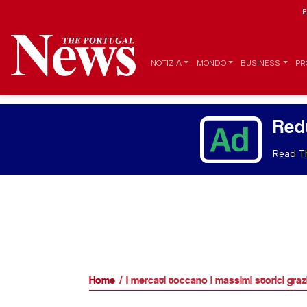
E
NOTIZIA
MONDO
BUSINESS
PR
Red
Read Th
Home
I mercati toccano i massimi storici grazi