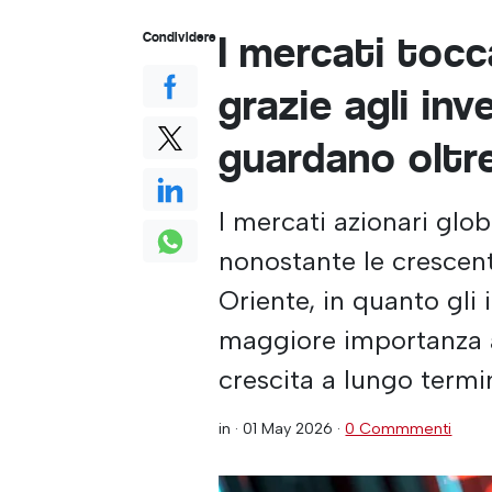
I mercati tocc
Condividere
grazie agli inv
guardano oltre
I mercati azionari glo
nonostante le crescent
Oriente, in quanto gli 
maggiore importanza all
crescita a lungo termi
in ·
01 May 2026
·
0 Commmenti