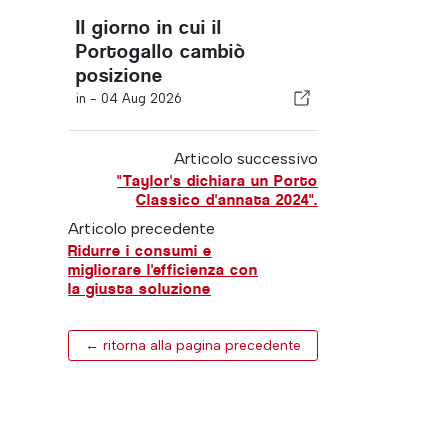
Il giorno in cui il
Portogallo cambiò
posizione
in -
04 Aug 2026
Articolo successivo
"Taylor's dichiara un Porto
Classico d'annata 2024".
Articolo precedente
Ridurre i consumi e
migliorare l'efficienza con
la giusta soluzione
← ritorna alla pagina precedente