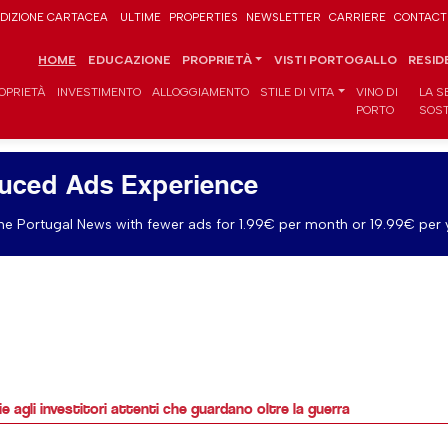
DIZIONE CARTACEA
ULTIME
PROPERTIES
NEWSLETTER
CARRIERE
CONTACT
HOME
EDUCAZIONE
PROPRIETÀ
VISTI PORTOGALLO
RESID
OPRIETÀ
INVESTIMENTO
ALLOGGIAMENTO
STILE DI VITA
VINO DI
LA S
PORTO
SOST
uced Ads Experience
e Portugal News with fewer ads for 1.99€ per month or 19.99€ per 
e agli investitori attenti che guardano oltre la guerra