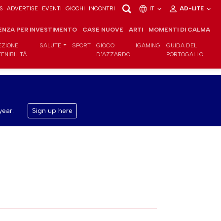
S
ADVERTISE
EVENTI
GIOCHI
INCONTRI
IT
AD-LITE
ENZA PER INVESTIMENTO
CASE NUOVE
ARTI
MOMENTI DI CALMA
EZIONE
SALUTE
SPORT
GIOCO
IGAMING
GUIDA DEL
ENIBILITÀ
D'AZZARDO
PORTOGALLO
year.
Sign up here