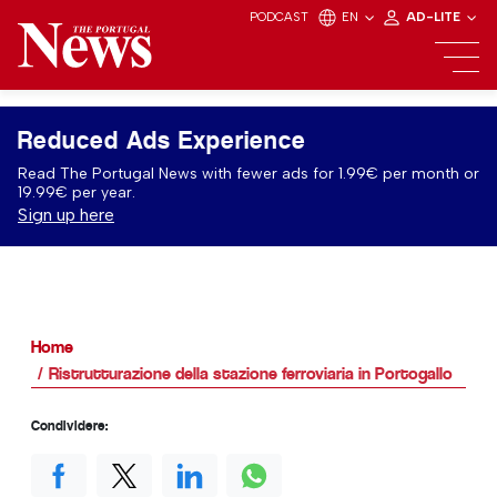
PODCAST
EN
AD-LITE
Reduced Ads Experience
Read The Portugal News with fewer ads for 1.99€ per month or
19.99€ per year.
Sign up here
Home
Ristrutturazione della stazione ferroviaria in Portogallo
Condividere: