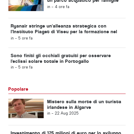
un parco acquatico per famiglie
con biglietti a 2 euro
in -
4 ore fa
Ryanair stringe un'alleanza strategica con
l'Instituto Piaget di Viseu per la formazione nel
settore dell'aviazione in Portogallo
in -
5 ore fa
Sono finiti gli occhiali gratuiti per osservare
l'eclissi solare totale in Portogallo
in -
5 ore fa
Popolare
Mistero sulla morte di un turista
irlandese in Algarve
in -
22 Aug 2025
Investimento di 125 milioni di euro per lo sviluppo