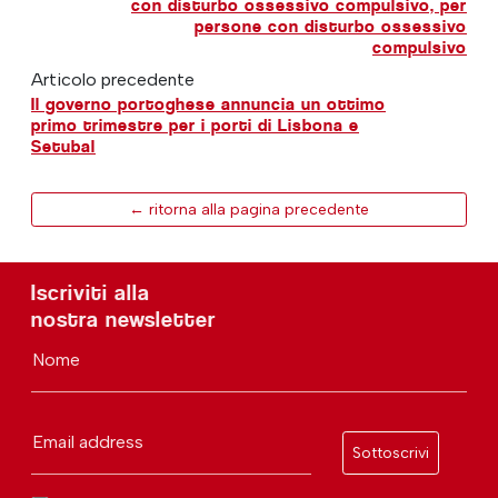
con disturbo ossessivo compulsivo, per
persone con disturbo ossessivo
compulsivo
Articolo precedente
Il governo portoghese annuncia un ottimo
primo trimestre per i porti di Lisbona e
Setubal
← ritorna alla pagina precedente
Iscriviti alla
nostra newsletter
Nome
Email address
Sottoscrivi