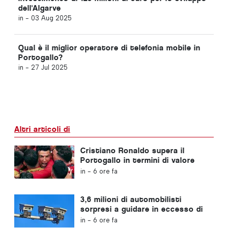
dell'Algarve
in -
03 Aug 2025
Qual è il miglior operatore di telefonia mobile in
Portogallo?
in -
27 Jul 2025
Altri articoli di
Cristiano Ronaldo supera il
Portogallo in termini di valore
commerciale
in -
6 ore fa
3,6 milioni di automobilisti
sorpresi a guidare in eccesso di
velocità in Portogallo negli
in -
6 ore fa