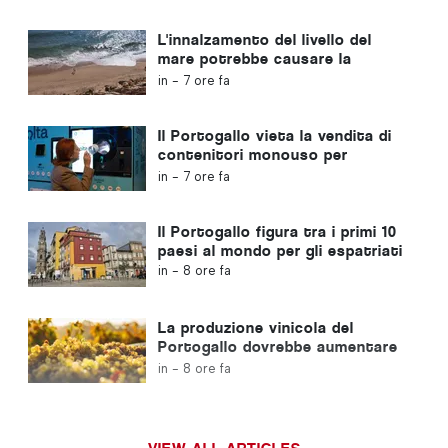
ultimi 10 anni
L'innalzamento del livello del
mare potrebbe causare la
scomparsa del 40% delle spiagge
in -
7 ore fa
del Portogallo
Il Portogallo vieta la vendita di
contenitori monouso per
bevande privi del marchio Volta
in -
7 ore fa
Il Portogallo figura tra i primi 10
paesi al mondo per gli espatriati
in -
8 ore fa
La produzione vinicola del
Portogallo dovrebbe aumentare
del 12% in questa vendemmia
in -
8 ore fa