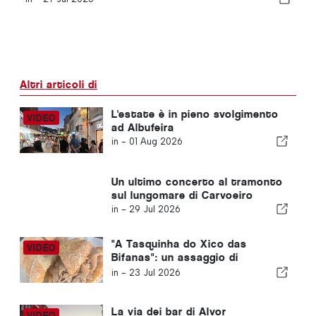
Altri articoli di
L'estate è in pieno svolgimento
ad Albufeira
in -
01 Aug 2026
Un ultimo concerto al tramonto
sul lungomare di Carvoeiro
in -
29 Jul 2026
"A Tasquinha do Xico das
Bifanas": un assaggio di
tradizione al mercato di
in -
23 Jul 2026
Armação de Pêra
La via dei bar di Alvor