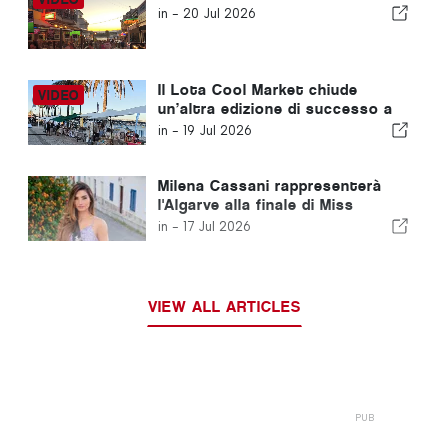
in -
20 Jul 2026
Il Lota Cool Market chiude
un’altra edizione di successo a
Portimão
in -
19 Jul 2026
Milena Cassani rappresenterà
l'Algarve alla finale di Miss
Portogallo
in -
17 Jul 2026
VIEW ALL ARTICLES