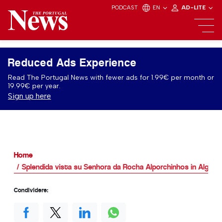
PODCAST
EN
AD-LITE
Reduced Ads Experience
Read The Portugal News with fewer ads for 1.99€ per month or
19.99€ per year.
Sign up here
Home
Splendida vista su Senhora da Rocha Alporchinhos in Algarv
Condividere: