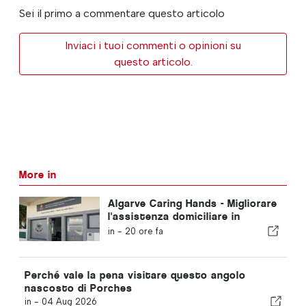
Sei il primo a commentare questo articolo
Inviaci i tuoi commenti o opinioni su
questo articolo.
More in
Algarve Caring Hands - Migliorare
l'assistenza domiciliare in
Algarve
in -
20 ore fa
Perché vale la pena visitare questo angolo
nascosto di Porches
in -
04 Aug 2026