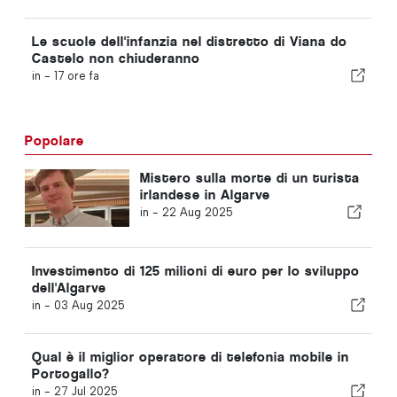
Le scuole dell'infanzia nel distretto di Viana do
Castelo non chiuderanno
in -
17 ore fa
Popolare
Mistero sulla morte di un turista
irlandese in Algarve
in -
22 Aug 2025
Investimento di 125 milioni di euro per lo sviluppo
dell'Algarve
in -
03 Aug 2025
Qual è il miglior operatore di telefonia mobile in
Portogallo?
in -
27 Jul 2025