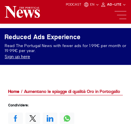
PODCAST
EN
AD-LITE
Reduced Ads Experience
Read The Portugal News with fewer ads for 1.99€ per month or
19.99€ per year.
Sign up here
Home
Aumentano le spiagge di qualità Oro in Portogallo
Condividere: