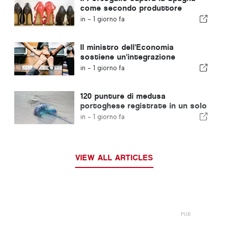
come secondo produttore
europeo di calzature
in -
1 giorno fa
Il ministro dell'Economia
sostiene un'integrazione
regolamentata e garantisce un
in -
1 giorno fa
percorso accelerato per gli
immigrati
120 punture di medusa
portoghese registrate in un solo
giorno
in -
1 giorno fa
VIEW ALL ARTICLES