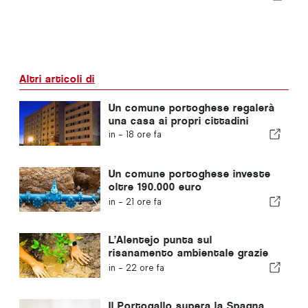
Altri articoli di
Un comune portoghese regalerà
una casa ai propri cittadini
in -
18 ore fa
Un comune portoghese investe
oltre 190.000 euro
nell'approvvigionamento idrico
in -
21 ore fa
L’Alentejo punta sul
risanamento ambientale grazie
ai fondi europei
in -
22 ore fa
Il Portogallo supera la Spagna