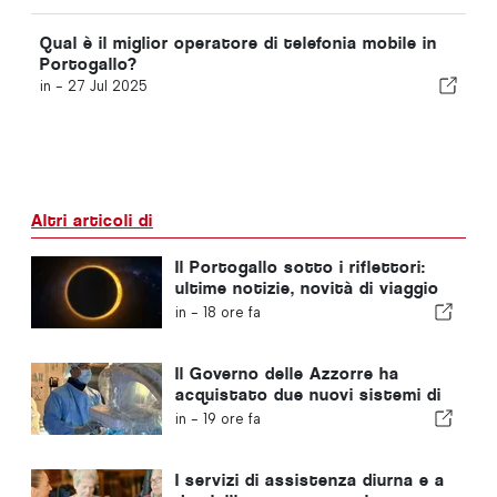
Qual è il miglior operatore di telefonia mobile in
Portogallo?
in -
27 Jul 2025
Altri articoli di
Il Portogallo sotto i riflettori:
ultime notizie, novità di viaggio
e le notizie più importanti che
in -
18 ore fa
fanno scalpore
Il Governo delle Azzorre ha
acquistato due nuovi sistemi di
chirurgia robotica
in -
19 ore fa
I servizi di assistenza diurna e a