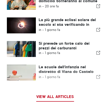
domicilio torneranno al comune
portoghese
in -
20 ore fa
La più grande eclissi solare del
secolo si sta verificando in
Portogallo
in -
1 giorno fa
Si prevede un forte calo dei
prezzi dei carburanti
in -
1 giorno fa
Le scuole dell'infanzia nel
distretto di Viana do Castelo
non chiuderanno
in -
1 giorno fa
VIEW ALL ARTICLES