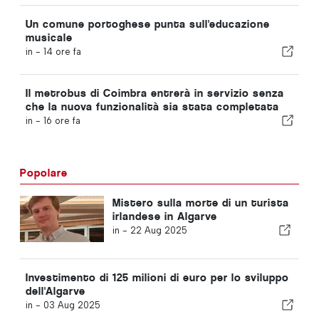
Un comune portoghese punta sull'educazione
musicale
in -
14 ore fa
Il metrobus di Coimbra entrerà in servizio senza
che la nuova funzionalità sia stata completata
in -
16 ore fa
Popolare
Mistero sulla morte di un turista
irlandese in Algarve
in -
22 Aug 2025
Investimento di 125 milioni di euro per lo sviluppo
dell'Algarve
in -
03 Aug 2025