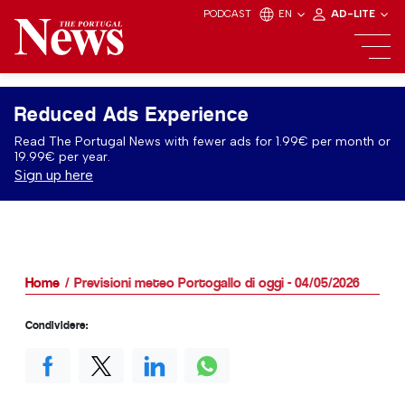
PODCAST
EN
AD-LITE
Reduced Ads Experience
Read The Portugal News with fewer ads for 1.99€ per month or
19.99€ per year.
Sign up here
Home
Previsioni meteo Portogallo di oggi - 04/05/2026
Condividere: