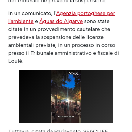
del tribunale ne preveda la sospensione.
In un comunicato, l'
Agenzia portoghese per
l'ambiente
e
Águas do Algarve
sono state
citate in un provvedimento cautelare che
prevedeva la sospensione delle licenze
ambientali previste, in un processo in corso
presso il Tribunale amministrativo e fiscale di
Loulé.
Tuttavia, citata da Barlavento, SEACLIFF