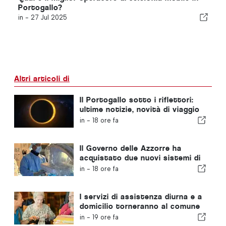
Portogallo?
in -
27 Jul 2025
Altri articoli di
Il Portogallo sotto i riflettori:
ultime notizie, novità di viaggio
e le notizie più importanti che
in -
18 ore fa
fanno scalpore
Il Governo delle Azzorre ha
acquistato due nuovi sistemi di
chirurgia robotica
in -
18 ore fa
I servizi di assistenza diurna e a
domicilio torneranno al comune
portoghese
in -
19 ore fa