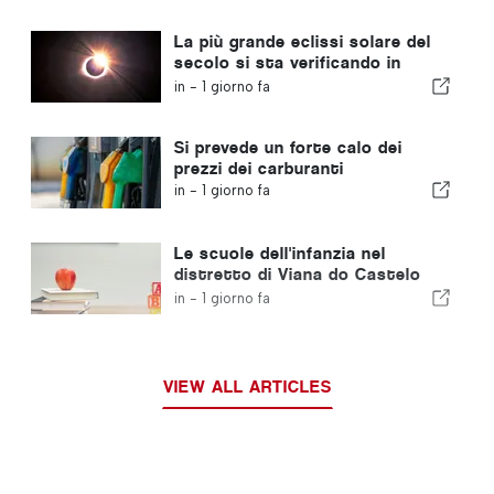
La più grande eclissi solare del
secolo si sta verificando in
Portogallo
in -
1 giorno fa
Si prevede un forte calo dei
prezzi dei carburanti
in -
1 giorno fa
Le scuole dell'infanzia nel
distretto di Viana do Castelo
non chiuderanno
in -
1 giorno fa
VIEW ALL ARTICLES