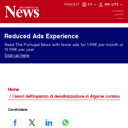
PODCAST
EN
AD-LITE
Reduced Ads Experience
Read The Portugal News with fewer ads for 1.99€ per month or
19.99€ per year.
Sign up here
Home
I lavori dell'impianto di desalinizzazione in Algarve continuan
Condividere: