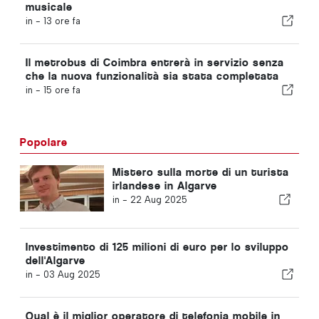
musicale
in -
13 ore fa
Il metrobus di Coimbra entrerà in servizio senza
che la nuova funzionalità sia stata completata
in -
15 ore fa
Popolare
Mistero sulla morte di un turista
irlandese in Algarve
in -
22 Aug 2025
Investimento di 125 milioni di euro per lo sviluppo
dell'Algarve
in -
03 Aug 2025
Qual è il miglior operatore di telefonia mobile in