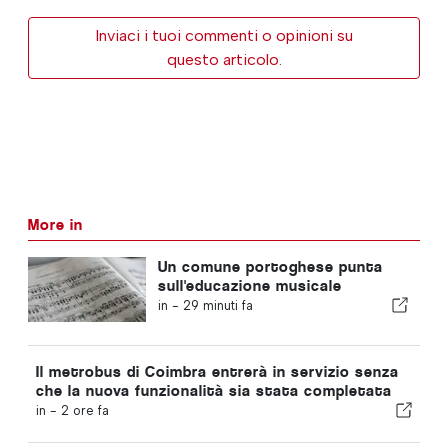
Inviaci i tuoi commenti o opinioni su
questo articolo.
More in
Un comune portoghese punta
sull'educazione musicale
in -
29 minuti fa
Il metrobus di Coimbra entrerà in servizio senza
che la nuova funzionalità sia stata completata
in -
2 ore fa