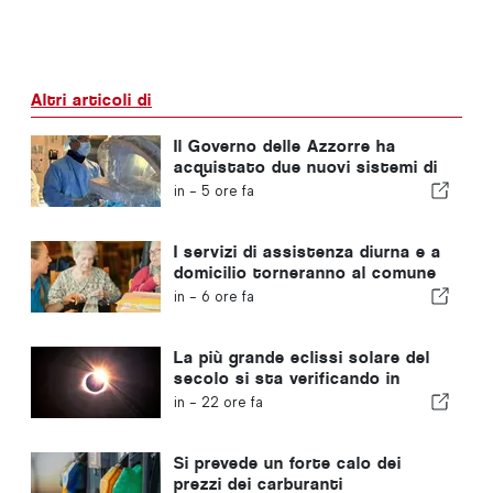
Altri articoli di
Il Governo delle Azzorre ha
acquistato due nuovi sistemi di
chirurgia robotica
in -
5 ore fa
I servizi di assistenza diurna e a
domicilio torneranno al comune
portoghese
in -
6 ore fa
La più grande eclissi solare del
secolo si sta verificando in
Portogallo
in -
22 ore fa
Si prevede un forte calo dei
prezzi dei carburanti