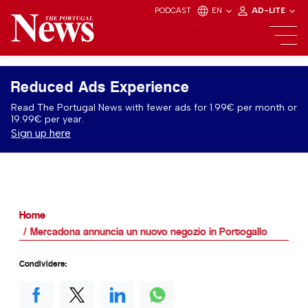
PODCAST
EN
AD-LITE
Reduced Ads Experience
Read The Portugal News with fewer ads for 1.99€ per month or
19.99€ per year.
Sign up here
Home
Mercadona annuncia un nuovo negozio in Portogallo
Condividere: