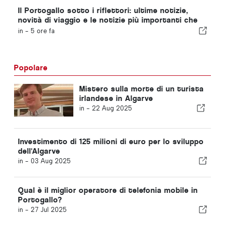
Il Portogallo sotto i riflettori: ultime notizie,
novità di viaggio e le notizie più importanti che
fanno scalpore
in -
5 ore fa
Popolare
Mistero sulla morte di un turista
irlandese in Algarve
in -
22 Aug 2025
Investimento di 125 milioni di euro per lo sviluppo
dell'Algarve
in -
03 Aug 2025
Qual è il miglior operatore di telefonia mobile in
Portogallo?
in -
27 Jul 2025