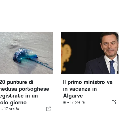
120 punture di
Il primo ministro va
medusa portoghese
in vacanza in
registrate in un
Algarve
solo giorno
in -
17 ore fa
n -
17 ore fa