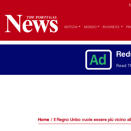
E
NOTIZIA
MONDO
BUSINESS
PR
Red
Read Th
Home
Il Regno Unito vuole essere più vicino a