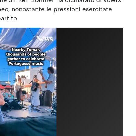
peo, nonostante le pressioni esercitate
artito.