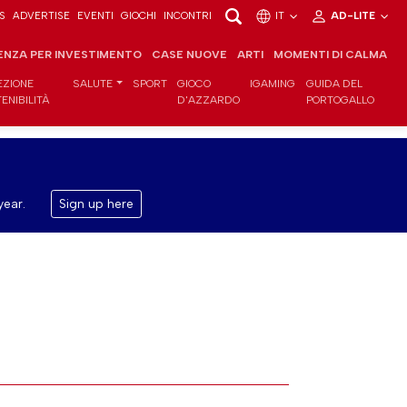
S
ADVERTISE
EVENTI
GIOCHI
INCONTRI
IT
AD-LITE
ENZA PER INVESTIMENTO
CASE NUOVE
ARTI
MOMENTI DI CALMA
EZIONE
SALUTE
SPORT
GIOCO
IGAMING
GUIDA DEL
ENIBILITÀ
D'AZZARDO
PORTOGALLO
year.
Sign up here