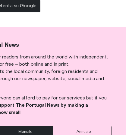
ferita su Google
al News
r readers from around the world with independent,
 free – both online and in print.
s the local community, foreign residents and
s through our newspaper, website, social media and
yone can afford to pay for our services but if you
upport The Portugal News by making a
how small
.
Mensile
Annuale