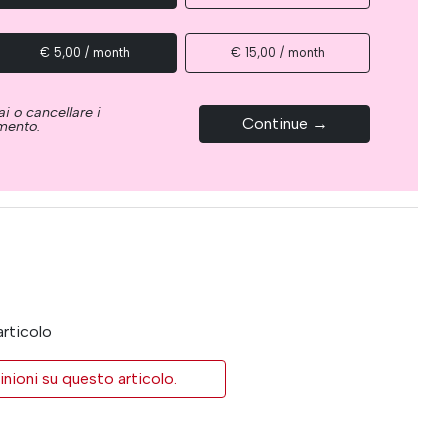
€ 5,00 / month
€ 15,00 / month
i o cancellare i
Continue →
omento.
articolo
inioni su questo articolo.