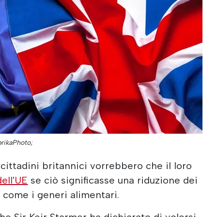
brikaPhoto;
 cittadini britannici vorrebbero che il loro
dell'UE
se ciò significasse una riduzione dei
, come i generi alimentari.
he Sir Keir Starmer ha dichiarato di volersi