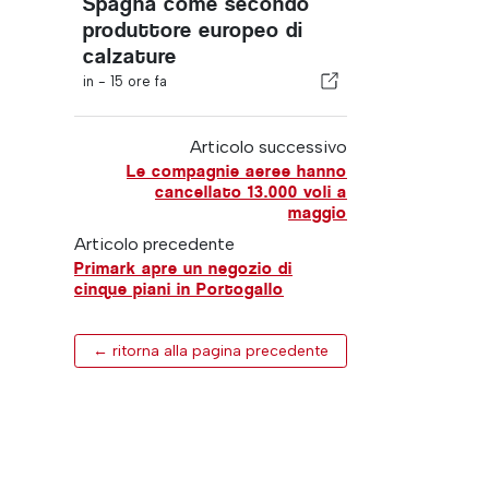
Spagna come secondo
produttore europeo di
calzature
in -
15 ore fa
Articolo successivo
Le compagnie aeree hanno
cancellato 13.000 voli a
maggio
Articolo precedente
Primark apre un negozio di
cinque piani in Portogallo
← ritorna alla pagina precedente