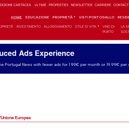
DIZIONE CARTACEA
ULTIME
PROPERTIES
NEWSLETTER
CARRIERE
CONTACT
HOME
EDUCAZIONE
PROPRIETÀ
VISTI PORTOGALLO
RESID
OPRIETÀ
INVESTIMENTO
ALLOGGIAMENTO
STILE DI VITA
VINO DI
LA S
PORTO
SOST
uced Ads Experience
e Portugal News with fewer ads for 1.99€ per month or 19.99€ per 
ll'Unione Europea