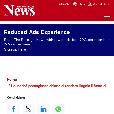
PODCAST
EN
AD-LITE
Reduced Ads Experience
Read The Portugal News with fewer ads for 1.99€ per month or
19.99€ per year.
Sign up here
Home
L'autorità portoghese chiede di rendere illegale il furto di iden
Condividere: