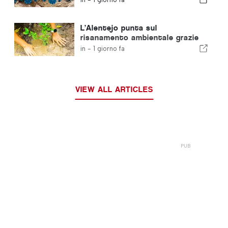
L’Alentejo punta sul
risanamento ambientale grazie
ai fondi europei
in -
1 giorno fa
VIEW ALL ARTICLES