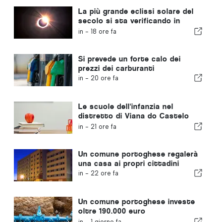
La più grande eclissi solare del
secolo si sta verificando in
Portogallo
in -
18 ore fa
Si prevede un forte calo dei
prezzi dei carburanti
in -
20 ore fa
Le scuole dell'infanzia nel
distretto di Viana do Castelo
non chiuderanno
in -
21 ore fa
Un comune portoghese regalerà
una casa ai propri cittadini
in -
22 ore fa
Un comune portoghese investe
oltre 190.000 euro
nell'approvvigionamento idrico
in -
1 giorno fa