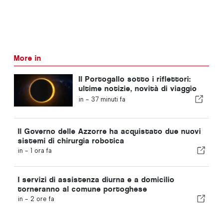
More in
Il Portogallo sotto i riflettori:
ultime notizie, novità di viaggio
e le notizie più importanti che
in -
37 minuti fa
fanno scalpore
Il Governo delle Azzorre ha acquistato due nuovi
sistemi di chirurgia robotica
in -
1 ora fa
I servizi di assistenza diurna e a domicilio
torneranno al comune portoghese
in -
2 ore fa