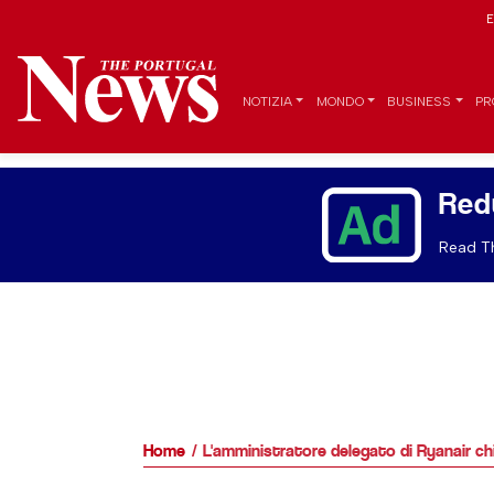
E
NOTIZIA
MONDO
BUSINESS
PR
Red
Read Th
Home
L'amministratore delegato di Ryanair chie