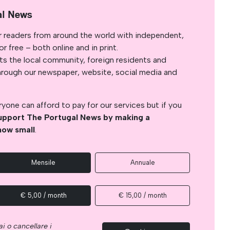
al News
r readers from around the world with independent,
 free – both online and in print.
s the local community, foreign residents and
s through our newspaper, website, social media and
yone can afford to pay for our services but if you
upport The Portugal News by making a
how small
.
Mensile
Annuale
€ 5,00 / month
€ 15,00 / month
i o cancellare i