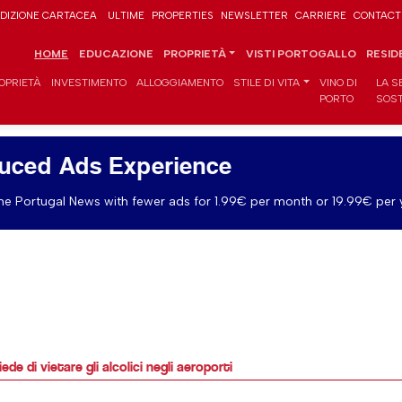
DIZIONE CARTACEA
ULTIME
PROPERTIES
NEWSLETTER
CARRIERE
CONTACT
HOME
EDUCAZIONE
PROPRIETÀ
VISTI PORTOGALLO
RESID
OPRIETÀ
INVESTIMENTO
ALLOGGIAMENTO
STILE DI VITA
VINO DI
LA S
PORTO
SOST
uced Ads Experience
e Portugal News with fewer ads for 1.99€ per month or 19.99€ per 
de di vietare gli alcolici negli aeroporti