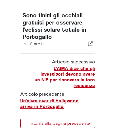
Sono finiti gli occhiali
gratuiti per osservare
l'eclissi solare totale in
Portogallo
in -
6 ore fa
Articolo successivo
L'AIMA dice che gli
investitori devono avere
un NIF per rinnovare la loro
residenza
Articolo precedente
Un'altra star di Hollywood
arriva in Portogallo
← ritorna alla pagina precedente