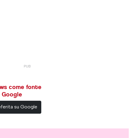
ews come fonte
su Google
ferita su Google