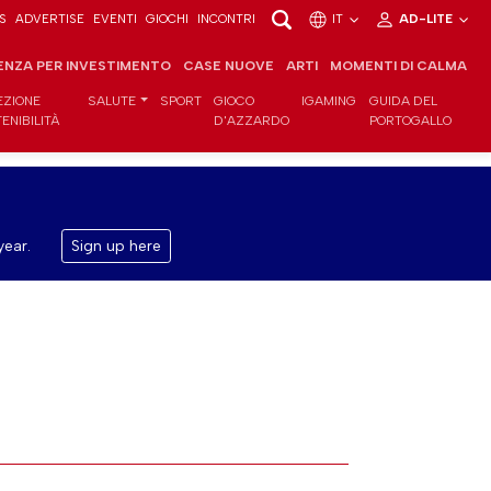
S
ADVERTISE
EVENTI
GIOCHI
INCONTRI
IT
AD-LITE
ENZA PER INVESTIMENTO
CASE NUOVE
ARTI
MOMENTI DI CALMA
EZIONE
SALUTE
SPORT
GIOCO
IGAMING
GUIDA DEL
ENIBILITÀ
D'AZZARDO
PORTOGALLO
year.
Sign up here