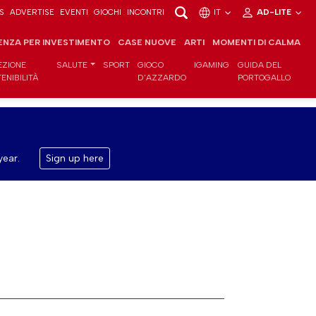
S
ADVERTISE
EVENTI
GIOCHI
INCONTRI
IT
AD-LITE
ENZA PER INVESTIMENTO
CASE NUOVE
ARTI
MOMENTI DI CALMA
EZIONE
SALUTE
SPORT
GIOCO
IGAMING
GUIDA DEL
ENIBILITÀ
D'AZZARDO
PORTOGALLO
year.
Sign up here