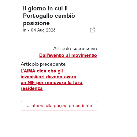
Il giorno in cui il
Portogallo cambiò
posizione
in -
04 Aug 2026
Articolo successivo
Dall'evento al movimento
Articolo precedente
L'AIMA dice che gli
investitori devono avere
un NIF per rinnovare la loro
residenza
← ritorna alla pagina precedente