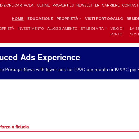
DIZIONE CARTACEA
ULTIME
PROPERTIES
NEWSLETTER
CARRIERE
CONTACT
HOME
EDUCAZIONE
PROPRIETÀ
VISTI PORTOGALLO
RESID
OPRIETÀ
INVESTIMENTO
ALLOGGIAMENTO
STILE DI VITA
VINO DI
LA S
PORTO
SOST
uced Ads Experience
e Portugal News with fewer ads for 1.99€ per month or 19.99€ per 
forza e fiducia