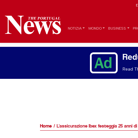
E
NOTIZIA
MONDO
BUSINESS
PR
Red
Read Th
Home
L'assicurazione Ibex festeggia 25 anni di 