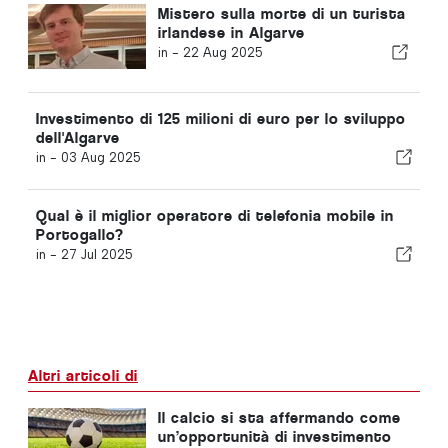
Mistero sulla morte di un turista
irlandese in Algarve
in -
22 Aug 2025
Investimento di 125 milioni di euro per lo sviluppo
dell'Algarve
in -
03 Aug 2025
Qual è il miglior operatore di telefonia mobile in
Portogallo?
in -
27 Jul 2025
Altri articoli di
Il calcio si sta affermando come
un’opportunità di investimento