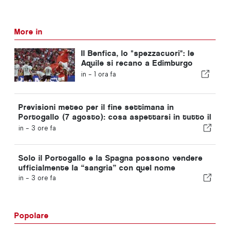
More in
Il Benfica, lo "spezzacuori": le
Aquile si recano a Edimburgo
con un piede già nella fase
in -
1 ora fa
successiva
Previsioni meteo per il fine settimana in
Portogallo (7 agosto): cosa aspettarsi in tutto il
Portogallo questo fine settimana
in -
3 ore fa
Solo il Portogallo e la Spagna possono vendere
ufficialmente la “sangria” con quel nome
in -
3 ore fa
Popolare