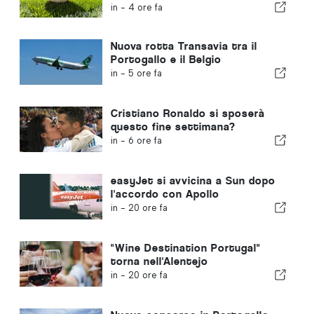
in crescita in tutta Europa
in -
4 ore fa
Nuova rotta Transavia tra il
Portogallo e il Belgio
in -
5 ore fa
Cristiano Ronaldo si sposerà
questo fine settimana?
in -
6 ore fa
easyJet si avvicina a Sun dopo
l'accordo con Apollo
in -
20 ore fa
"Wine Destination Portugal"
torna nell'Alentejo
in -
20 ore fa