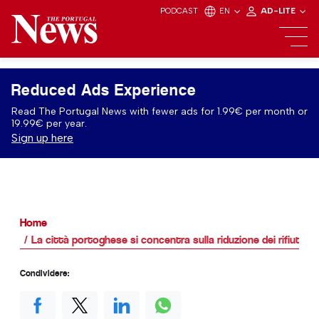
PODCAST
EN
AD-LITE
Reduced Ads Experience
Read The Portugal News with fewer ads for 1.99€ per month or
19.99€ per year.
Sign up here
Home
La città portoghese si concentra sulla riduzione dei rifiuti al
Condividere: