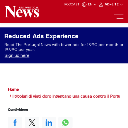
PODCAST
EN
AD-LITE
Reduced Ads Experience
Read The Portugal News with fewer ads for 1.99€ per month or
19.99€ per year.
Sign up here
Home
I titolari di visti d'oro intentano una causa contro il Portogal
Condividere: