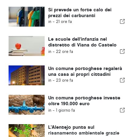
Si prevede un forte calo dei
prezzi dei carburanti
in -
21 ore fa
Le scuole dell'infanzia nel
distretto di Viana do Castelo
non chiuderanno
in -
22 ore fa
Un comune portoghese regalerà
una casa ai propri cittadini
in -
23 ore fa
Un comune portoghese investe
oltre 190.000 euro
nell'approvvigionamento idrico
in -
1 giorno fa
L’Alentejo punta sul
risanamento ambientale grazie