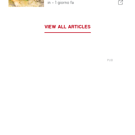
ai fondi europei
in -
1 giorno fa
VIEW ALL ARTICLES