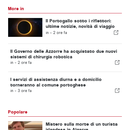
More in
Il Portogallo sotto i riflettori:
ultime notizie, novità di viaggio
e le notizie più importanti che
in -
2 ore fa
fanno scalpore
Il Governo delle Azzorre ha acquistato due nuovi
sistemi di chirurgia robotica
in -
2 ore fa
I servizi di assistenza diurna e a domicilio
torneranno al comune portoghese
in -
3 ore fa
Popolare
Mistero sulla morte di un turista
irlandese in Algarve