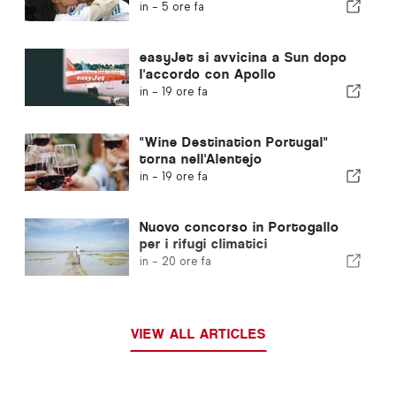
in -
5 ore fa
easyJet si avvicina a Sun dopo
l'accordo con Apollo
in -
19 ore fa
"Wine Destination Portugal"
torna nell'Alentejo
in -
19 ore fa
Nuovo concorso in Portogallo
per i rifugi climatici
in -
20 ore fa
VIEW ALL ARTICLES