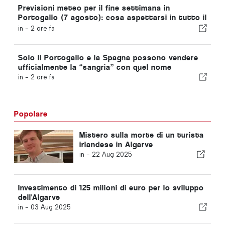
Previsioni meteo per il fine settimana in
Portogallo (7 agosto): cosa aspettarsi in tutto il
Portogallo questo fine settimana
in -
2 ore fa
Solo il Portogallo e la Spagna possono vendere
ufficialmente la “sangria” con quel nome
in -
2 ore fa
Popolare
Mistero sulla morte di un turista
irlandese in Algarve
in -
22 Aug 2025
Investimento di 125 milioni di euro per lo sviluppo
dell'Algarve
in -
03 Aug 2025