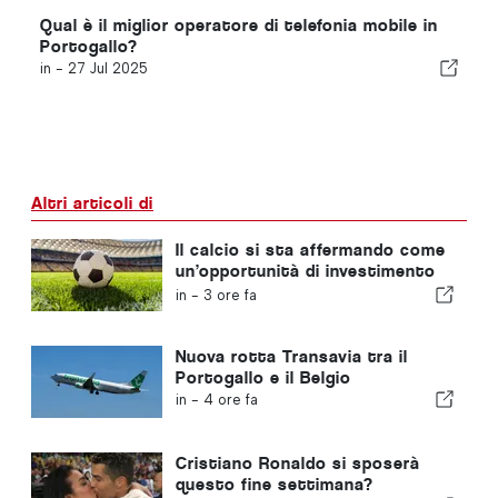
Qual è il miglior operatore di telefonia mobile in
Portogallo?
in -
27 Jul 2025
Altri articoli di
Il calcio si sta affermando come
un’opportunità di investimento
in crescita in tutta Europa
in -
3 ore fa
Nuova rotta Transavia tra il
Portogallo e il Belgio
in -
4 ore fa
Cristiano Ronaldo si sposerà
questo fine settimana?