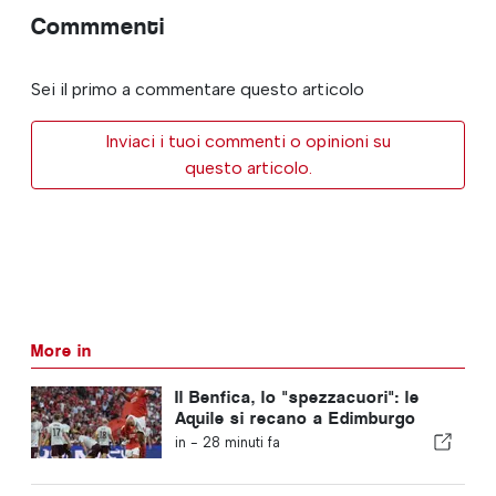
Commmenti
Sei il primo a commentare questo articolo
Inviaci i tuoi commenti o opinioni su
questo articolo.
More in
Il Benfica, lo "spezzacuori": le
Aquile si recano a Edimburgo
con un piede già nella fase
in -
28 minuti fa
successiva