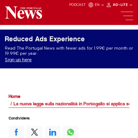
PODCAST
EN
AD-LITE
Reduced Ads Experience
Read The Portugal News with fewer ads for 1.99€ per month or
19.99€ per year.
Sign up here
Home
La nuova legge sulla nazionalità in Portogallo si applica solo 
Condividere: