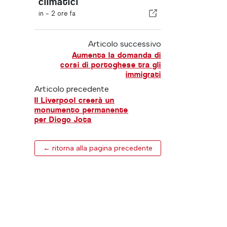
climatici
in -
2 ore fa
Articolo successivo
Aumenta la domanda di
corsi di portoghese tra gli
immigrati
Articolo precedente
Il Liverpool creerà un
monumento permanente
per Diogo Jota
← ritorna alla pagina precedente