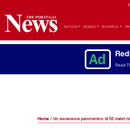
E
NOTIZIA
MONDO
BUSINESS
PR
Red
Read Th
Home
Un ascensore panoramico di 50 metri ria