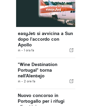
easyJet si avvicina a Sun
dopo l'accordo con
Apollo
in -
1 ora fa
"Wine Destination
Portugal" torna
nell'Alentejo
in -
2 ore fa
Nuovo concorso in
Portogallo per i rifugi