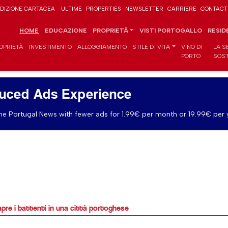
DIZIONE CARTACEA
ULTIME
PROPERTIES
NEWSLETTER
CARRIERE
CONTACT
HOME
EDUCAZIONE
PROPRIETÀ
VISTI PORTOGALLO
RESID
OPRIETÀ
INVESTIMENTO
ALLOGGIAMENTO
STILE DI VITA
VINO DI
LA S
PORTO
SOST
uced Ads Experience
e Portugal News with fewer ads for 1.99€ per month or 19.99€ per 
pre i battenti in una città portoghese