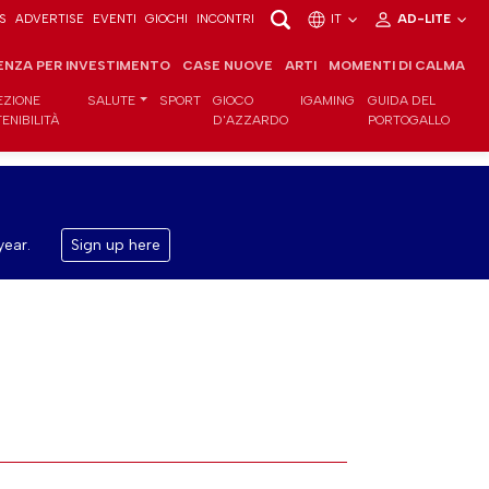
S
ADVERTISE
EVENTI
GIOCHI
INCONTRI
IT
AD-LITE
ENZA PER INVESTIMENTO
CASE NUOVE
ARTI
MOMENTI DI CALMA
EZIONE
SALUTE
SPORT
GIOCO
IGAMING
GUIDA DEL
ENIBILITÀ
D'AZZARDO
PORTOGALLO
year.
Sign up here